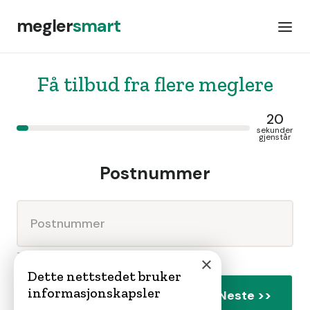
megler
smart
Få tilbud fra flere meglere
20
sekunder
gjenstår
Postnummer
Trykk neste for å gå videre
×
Dette nettstedet bruker
informasjonskapsler
Neste >>