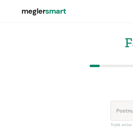
megler
smart
F
Trykk enter 