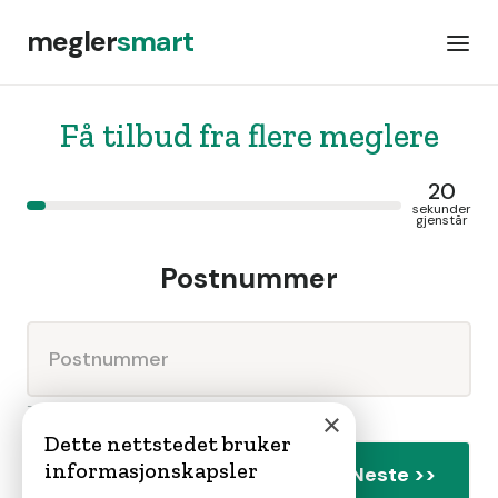
megler
smart
Få tilbud fra flere meglere
20
sekunder
gjenstår
Postnummer
Trykk neste for å gå videre
×
Dette nettstedet bruker
informasjonskapsler
Neste >>