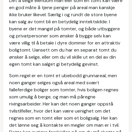
Det å selge eiendom man eier som en tomt kan være
en god måte å tjene penger på areal man kanskje
ikke bruker likevel. Særlig i og rundt de store byene
kan salg av tomt bli en betydelig inntektskilde. I
byene er det mangel på tomter, og både utbyggere
og privatpersoner som ønsker å bygge selv kan
være villig til å betale i dyre dommer for en attraktiv
boligtomt. Uansett om du har en separat tomt du
ønsker å selge, eller om du vil skille ut en del av din
egen tomt kan salget gi betydelig gevinst.
Som regel er en tomt et ubebodd grunnareal, men
noen ganger selges også areal med svært
falleferdige boliger som tomter, hvis boligen regnes
som umulig å berge, og man må påregne
rivingsarbeider. Her kan det noen ganger oppstå
tvilstilfeller, hvor det kan være uenighet om det
regnes som en tomt eller som et boligsalg. Her kan
det lønne seg å kontakte en megler om man er i tvil.