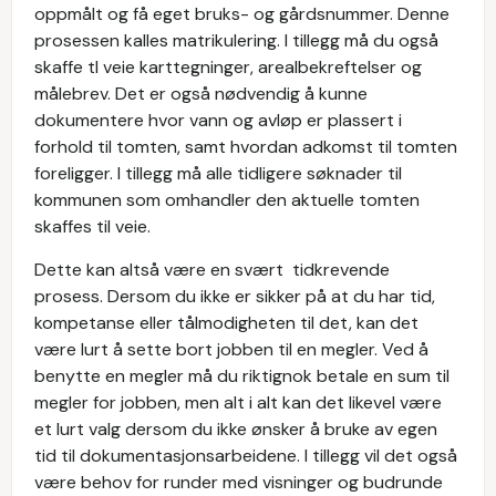
oppmålt og få eget bruks- og gårdsnummer. Denne
prosessen kalles matrikulering. I tillegg må du også
skaffe tl veie karttegninger, arealbekreftelser og
målebrev. Det er også nødvendig å kunne
dokumentere hvor vann og avløp er plassert i
forhold til tomten, samt hvordan adkomst til tomten
foreligger. I tillegg må alle tidligere søknader til
kommunen som omhandler den aktuelle tomten
skaffes til veie.
Dette kan altså være en svært tidkrevende
prosess. Dersom du ikke er sikker på at du har tid,
kompetanse eller tålmodigheten til det, kan det
være lurt å sette bort jobben til en megler. Ved å
benytte en megler må du riktignok betale en sum til
megler for jobben, men alt i alt kan det likevel være
et lurt valg dersom du ikke ønsker å bruke av egen
tid til dokumentasjonsarbeidene. I tillegg vil det også
være behov for runder med visninger og budrunde