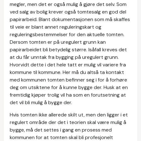
megler, men det er også mulig å gjøre det selv. Som
ved salg av bolig krever også tomtesalg en god del
papirarbeid. Blant dokumentasjonen som må skaffes
til veie er blant annet reguleringskart og
reguleringsbestemmelser for den aktuelle tomten.
Dersom tomten er på uregulert grunn kan
papirarbeidet bli betydelig større. Isåfall kreves det
at du får unntak fra bygging på uregulert grunn.
Hvorvidt dette i det hele tatt er mulig vil variere fra
kommune til kommune. Her må du altså ta kontakt
med kommunen tomten befinner seg i for å forhøre
deg om utsiktene for å kunne bygge der. Husk at en
fremtidig kjøper trolig vil ha som en forutsetning at
det vil bli mulig å bygge der.
Hvis tomten ikke allerede skilt ut, men den ligger i et
regulert område der det i teorien skal være mulig å
bygge, må det settes i gang en prosess med
kommunen for at tomten skal bli profesjonelt