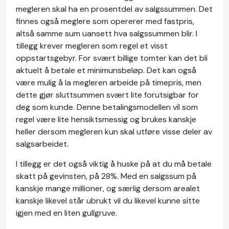
megleren skal ha en prosentdel av salgssummen. Det
finnes også meglere som opererer med fastpris,
altså samme sum uansett hva salgssummen blir. I
tillegg krever megleren som regel et visst
oppstartsgebyr. For svært billige tomter kan det bli
aktuelt å betale et minimunsbeløp. Det kan også
være mulig å la megleren arbeide på timepris, men
dette gjør sluttsummen svært lite forutsigbar for
deg som kunde. Denne betalingsmodellen vil som
regel være lite hensiktsmessig og brukes kanskje
heller dersom megleren kun skal utføre visse deler av
salgsarbeidet.
I tillegg er det også viktig å huske på at du må betale
skatt på gevinsten, på 28%. Med en salgssum på
kanskje mange millioner, og særlig dersom arealet
kanskje likevel står ubrukt vil du likevel kunne sitte
igjen med en liten gullgruve.