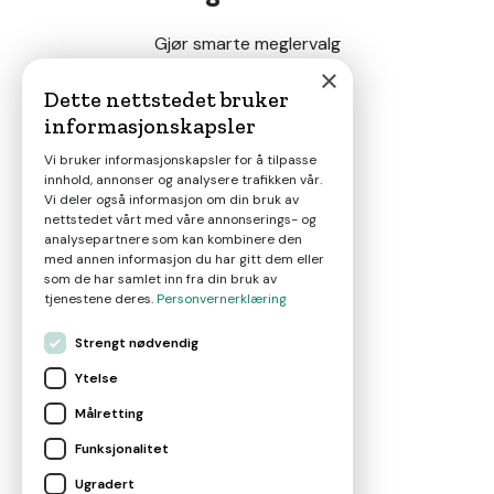
Gjør smarte meglervalg
×
Dette nettstedet bruker
informasjonskapsler
Magasin
Vi bruker informasjonskapsler for å tilpasse
innhold, annonser og analysere trafikken vår.
Nyheter
Vi deler også informasjon om din bruk av
nettstedet vårt med våre annonserings- og
analysepartnere som kan kombinere den
Om oss
med annen informasjon du har gitt dem eller
som de har samlet inn fra din bruk av
tjenestene deres.
Personvernerklæring
Kontakt
Strengt nødvendig
Ytelse
Brukervilkår
Målretting
Funksjonalitet
Leverandørvilkår
Ugradert