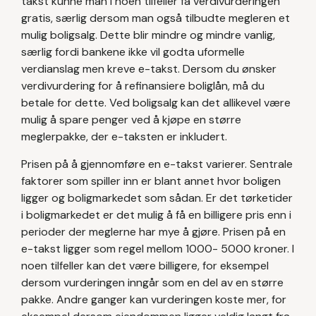
takst kunne man i noen tilfeller få verdivurderingen
gratis, særlig dersom man også tilbudte megleren et
mulig boligsalg. Dette blir mindre og mindre vanlig,
særlig fordi bankene ikke vil godta uformelle
verdianslag men kreve e-takst. Dersom du ønsker
verdivurdering for å refinansiere boliglån, må du
betale for dette. Ved boligsalg kan det allikevel være
mulig å spare penger ved å kjøpe en større
meglerpakke, der e-taksten er inkludert.
Prisen på å gjennomføre en e-takst varierer. Sentrale
faktorer som spiller inn er blant annet hvor boligen
ligger og boligmarkedet som sådan. Er det tørketider
i boligmarkedet er det mulig å få en billigere pris enn i
perioder der meglerne har mye å gjøre. Prisen på en
e-takst ligger som regel mellom 1000- 5000 kroner. I
noen tilfeller kan det være billigere, for eksempel
dersom vurderingen inngår som en del av en større
pakke. Andre ganger kan vurderingen koste mer, for