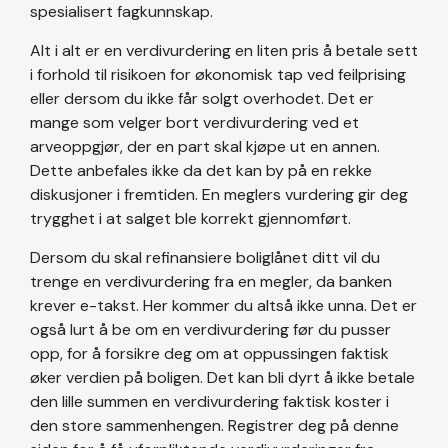
spesialisert fagkunnskap.
Alt i alt er en verdivurdering en liten pris å betale sett
i forhold til risikoen for økonomisk tap ved feilprising
eller dersom du ikke får solgt overhodet. Det er
mange som velger bort verdivurdering ved et
arveoppgjør, der en part skal kjøpe ut en annen.
Dette anbefales ikke da det kan by på en rekke
diskusjoner i fremtiden. En meglers vurdering gir deg
trygghet i at salget ble korrekt gjennomført.
Dersom du skal refinansiere boliglånet ditt vil du
trenge en verdivurdering fra en megler, da banken
krever e-takst. Her kommer du altså ikke unna. Det er
også lurt å be om en verdivurdering før du pusser
opp, for å forsikre deg om at oppussingen faktisk
øker verdien på boligen. Det kan bli dyrt å ikke betale
den lille summen en verdivurdering faktisk koster i
den store sammenhengen. Registrer deg på denne