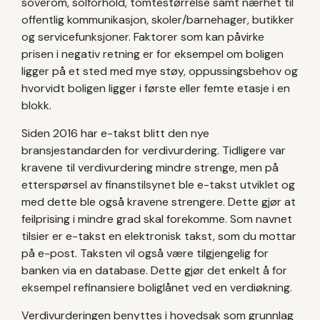
soverom, solforhold, tomtestørrelse samt nærhet til
offentlig kommunikasjon, skoler/barnehager, butikker
og servicefunksjoner. Faktorer som kan påvirke
prisen i negativ retning er for eksempel om boligen
ligger på et sted med mye støy, oppussingsbehov og
hvorvidt boligen ligger i første eller femte etasje i en
blokk.
Siden 2016 har e-takst blitt den nye
bransjestandarden for verdivurdering. Tidligere var
kravene til verdivurdering mindre strenge, men på
etterspørsel av finanstilsynet ble e-takst utviklet og
med dette ble også kravene strengere. Dette gjør at
feilprising i mindre grad skal forekomme. Som navnet
tilsier er e-takst en elektronisk takst, som du mottar
på e-post. Taksten vil også være tilgjengelig for
banken via en database. Dette gjør det enkelt å for
eksempel refinansiere boliglånet ved en verdiøkning.
Verdivurderingen benyttes i hovedsak som grunnlag