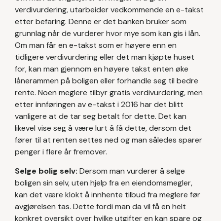
verdivurdering, utarbeider vedkommende en e-takst
etter befaring. Denne er det banken bruker som
grunnlag når de vurderer hvor mye som kan gis i lån.
Om man får en e-takst som er høyere enn en
tidligere verdivurdering eller det man kjøpte huset
for, kan man gjennom en høyere takst enten øke
lånerammen på boligen eller forhandle seg til bedre
rente. Noen meglere tilbyr gratis verdivurdering, men
etter innføringen av e-takst i 2016 har det blitt
vanligere at de tar seg betalt for dette. Det kan
likevel vise seg å være lurt å få dette, dersom det
fører til at renten settes ned og man således sparer
penger i flere år fremover.
Selge bolig selv:
Dersom man vurderer å selge
boligen sin selv, uten hjelp fra en eiendomsmegler,
kan det være klokt å innhente tilbud fra meglere før
avgjørelsen tas. Dette fordi man da vil få en helt
konkret oversikt over hvilke utgifter en kan spare og