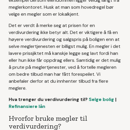
eksempel dersom eiendommen ligger veldig langt fra
meglerkontoret. Husk at man som hovedregel bør
velge en megler som er lokalkjent.
Det er verdt å merke seg at prisen for en
verdivurdering ikke betyr alt. Det er viktigere å få en
høyere verdivurdering og salgspris på boligen enn at
selve meglertjenesten er billigst mulig. En megler i det
lavere prissjiktet må kanskje legge seg lavt fordi han
eller hun ikke får oppdrag ellers. Samtidig er det mulig
å prute på meglertjenester, ved å fortelle megleren
om bedre tilbud man har fått forespeilet. Vi
anbefaler derfor at du innhenter tilbud fra flere
meglere.
Hva trenger du verdivurdering til?
Selge bolig
|
Refinansiere lån
Hvorfor bruke megler til
verdivurdering?