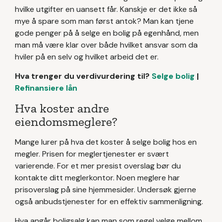
hvilke utgifter en uansett får. Kanskje er det ikke så
mye å spare som man først antok? Man kan tjene
gode penger på å selge en bolig på egenhånd, men
man må være klar over både hvilket ansvar som da
hviler på en selv og hvilket arbeid det er.
Hva trenger du verdivurdering til?
Selge bolig
|
Refinansiere lån
Hva koster andre
eiendomsmeglere?
Mange lurer på hva det koster å selge bolig hos en
megler. Prisen for meglertjenester er svært
varierende. For et mer presist overslag bør du
kontakte ditt meglerkontor. Noen meglere har
prisoverslag på sine hjemmesider. Undersøk gjerne
også anbudstjenester for en effektiv sammenligning.
Hva angår boligsalg kan man som regel velge mellom