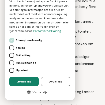
hva som må gjøres for å få folk interesserte nok til å
Vi bruker informasjonskapsler for å tilpasse
innhold, annonser og analysere trafikken vår.
by. En dyktig megler og dens nettverk kan bety flere
Vi deler også informasjon om din bruk av
titusener i en budrunde.
nettstedet vårt med våre annonserings- og
analysepartnere som kan kombinere den
En eiendomsmeglers arbeid inkluderer blant annet:
med annen informasjon du har gitt dem eller
som de har samlet inn fra din bruk av
Megling av brukt bolig, fritidseiendom, tomter,
tjenestene deres.
Personvernerklæring
nybygg, prosjekt og næringseiendom
Strengt nødvendig
Verdivurdering av bolig basert på kunnskap om
Ytelse
markedet
Målretting
Utvikling av salgsstrategi sammen med selger
Funksjonalitet
Tilrettelegging og presentasjon av eiendommen
Anbefaling og henvisning til boligstylist
Ugradert
Fotografering
Godta alle
Avvis alle
Utarbeiding av markedsmateriell
Annonsering av eiendommen på nett og i aviser
Vis detaljer
Utarbeidelse av prospekt