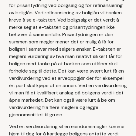
for prisantydning ved boligsalg og for refinansiering
av boliglån. Ved refinansiering av boliglån vil banken
kreve å se e-taksten. Ved boligsalg er det verdt å
merke seg at e-taksten og prisantydningen ikke
behøver å sammenfalle. Prisantydningen er den
summen som megler mener det er mulig å få for
boligen i samsvar med selgers ønsker. E-taksten er
meglers vurdering av hva man relativt sikkert får for
boligen med tanke på at banken som utlåner skal
forholde seg til dette. Det kan være svært lurt få en
verdivurdering ved et arveoppgjør der for eksempel
én part skal kjøpe ut en annen. Ved en verdivurdering
vil man få et kvalifisert anslag på boligens verdi i det
åpne markedet. Det kan også være lurt å be om
verdivurdering fra flere meglere og legge
gjennomsnittet til grunn.
Ved en verdivurdering vil en eiendomsmegler komme
hjem til deg for å kartlegge boligens antatte verdi.