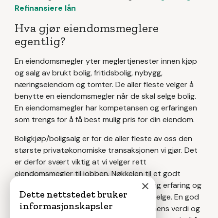
Refinansiere lån
Hva gjør eiendomsmeglere
egentlig?
En eiendomsmegler yter meglertjenester innen kjøp
og salg av brukt bolig, fritidsbolig, nybygg,
næringseiendom og tomter. De aller fleste velger å
benytte en eiendomsmegler når de skal selge bolig.
En eiendomsmegler har kompetansen og erfaringen
som trengs for å få best mulig pris for din eiendom.
Boligkjøp/boligsalg er for de aller fleste av oss den
største privatøkonomiske transaksjonen vi gjør. Det
er derfor svært viktig at vi velger rett
eiendomsmegler til jobben. Nøkkelen til et godt
×
boligsalg er en lokalkjent megler med lang erfaring og
Dette nettstedet bruker
kompetanse på den type bolig du skal selge. En god
informasjonskapsler
megler kjenner markedet, vet eiendommens verdi og