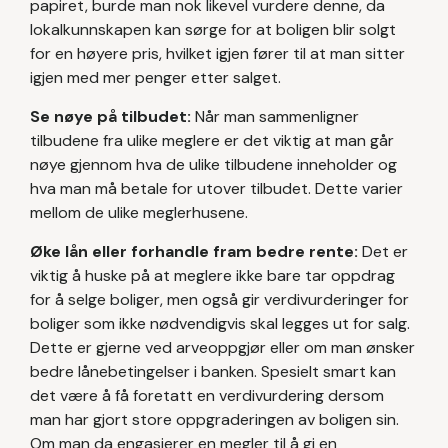
papiret, burde man nok likevel vurdere denne, da
lokalkunnskapen kan sørge for at boligen blir solgt
for en høyere pris, hvilket igjen fører til at man sitter
igjen med mer penger etter salget.
Se nøye på tilbudet:
Når man sammenligner
tilbudene fra ulike meglere er det viktig at man går
nøye gjennom hva de ulike tilbudene inneholder og
hva man må betale for utover tilbudet. Dette varier
mellom de ulike meglerhusene.
Øke lån eller forhandle fram bedre rente:
Det er
viktig å huske på at meglere ikke bare tar oppdrag
for å selge boliger, men også gir verdivurderinger for
boliger som ikke nødvendigvis skal legges ut for salg.
Dette er gjerne ved arveoppgjør eller om man ønsker
bedre lånebetingelser i banken. Spesielt smart kan
det være å få foretatt en verdivurdering dersom
man har gjort store oppgraderingen av boligen sin.
Om man da engasjerer en megler til å gi en