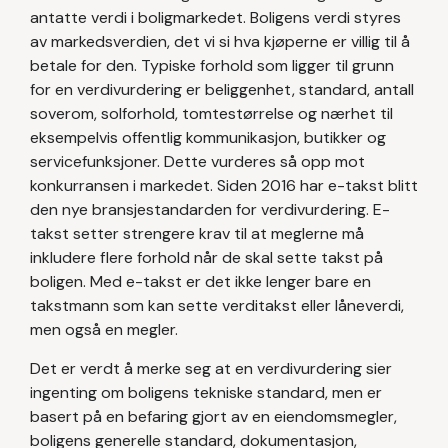
antatte verdi i boligmarkedet. Boligens verdi styres
av markedsverdien, det vi si hva kjøperne er villig til å
betale for den. Typiske forhold som ligger til grunn
for en verdivurdering er beliggenhet, standard, antall
soverom, solforhold, tomtestørrelse og nærhet til
eksempelvis offentlig kommunikasjon, butikker og
servicefunksjoner. Dette vurderes så opp mot
konkurransen i markedet. Siden 2016 har e-takst blitt
den nye bransjestandarden for verdivurdering. E-
takst setter strengere krav til at meglerne må
inkludere flere forhold når de skal sette takst på
boligen. Med e-takst er det ikke lenger bare en
takstmann som kan sette verditakst eller låneverdi,
men også en megler.
Det er verdt å merke seg at en verdivurdering sier
ingenting om boligens tekniske standard, men er
basert på en befaring gjort av en eiendomsmegler,
boligens generelle standard, dokumentasjon,