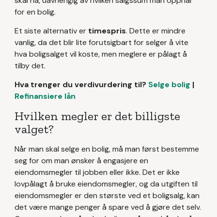
skal ha, uavhengig av hvilken salgssum man oppnår
for en bolig.
Et siste alternativ er
timespris
. Dette er mindre
vanlig, da det blir lite forutsigbart for selger å vite
hva boligsalget vil koste, men meglere er pålagt å
tilby det.
Hva trenger du verdivurdering til?
Selge bolig
|
Refinansiere lån
Hvilken megler er det billigste
valget?
Når man skal selge en bolig, må man først bestemme
seg for om man ønsker å engasjere en
eiendomsmegler til jobben eller ikke. Det er ikke
lovpålagt å bruke eiendomsmegler, og da utgiften til
eiendomsmegler er den største ved et boligsalg, kan
det være mange penger å spare ved å gjøre det selv.