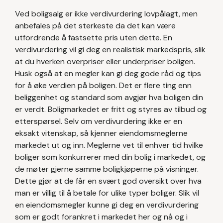
Ved boligsalg er ikke verdivurdering lovpålagt, men
anbefales på det sterkeste da det kan være
utfordrende å fastsette pris uten dette. En
verdivurdering vil gi deg en realistisk markedspris, slik
at du hverken overpriser eller underpriser boligen.
Husk også at en megler kan gi deg gode råd og tips
for å øke verdien på boligen. Det er flere ting enn
beliggenhet og standard som avgjør hva boligen din
er verdt. Boligmarkedet er fritt og styres av tilbud og
etterspørsel. Selv om verdivurdering ikke er en
eksakt vitenskap, så kjenner eiendomsmeglerne
markedet ut og inn. Meglerne vet til enhver tid hvilke
boliger som konkurrerer med din bolig i markedet, og
de møter gjerne samme boligkjøperne på visninger.
Dette gjør at de får en svært god oversikt over hva
man er villig til å betale for ulike typer boliger. Slik vil
en eiendomsmegler kunne gi deg en verdivurdering
som er godt forankret i markedet her og nå og i