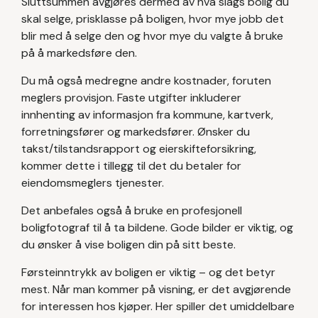
Sluttsummen avgjøres dermed av hva slags bolig du
skal selge, prisklasse på boligen, hvor mye jobb det
blir med å selge den og hvor mye du valgte å bruke
på å markedsføre den.
Du må også medregne andre kostnader, foruten
meglers provisjon. Faste utgifter inkluderer
innhenting av informasjon fra kommune, kartverk,
forretningsfører og markedsfører. Ønsker du
takst/tilstandsrapport og eierskifteforsikring,
kommer dette i tillegg til det du betaler for
eiendomsmeglers tjenester.
Det anbefales også å bruke en profesjonell
boligfotograf til å ta bildene. Gode bilder er viktig, og
du ønsker å vise boligen din på sitt beste.
Førsteinntrykk av boligen er viktig – og det betyr
mest. Når man kommer på visning, er det avgjørende
for interessen hos kjøper. Her spiller det umiddelbare