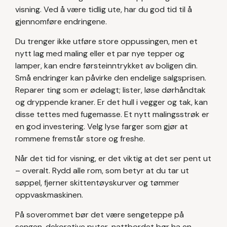
visning. Ved å være tidlig ute, har du god tid til å
gjennomføre endringene.
Du trenger ikke utføre store oppussingen, men et
nytt lag med maling eller et par nye tepper og
lamper, kan endre førsteinntrykket av boligen din.
Små endringer kan påvirke den endelige salgsprisen.
Reparer ting som er ødelagt; lister, løse dørhåndtak
og dryppende kraner. Er det hull i vegger og tak, kan
disse tettes med fugemasse. Et nytt malingsstrøk er
en god investering. Velg lyse farger som gjør at
rommene fremstår store og freshe.
Når det tid for visning, er det viktig at det ser pent ut
– overalt. Rydd alle rom, som betyr at du tar ut
søppel, fjerner skittentøyskurver og tømmer
oppvaskmaskinen.
På soverommet bør det være sengeteppe på
sengen, dekorative puter, nattbordet bør ha en