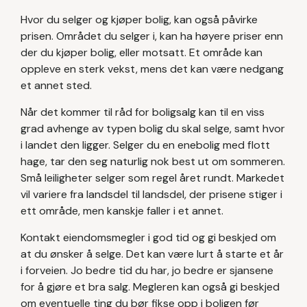
Hvor du selger og kjøper bolig, kan også påvirke
prisen. Området du selger i, kan ha høyere priser enn
der du kjøper bolig, eller motsatt. Et område kan
oppleve en sterk vekst, mens det kan være nedgang
et annet sted.
Når det kommer til råd for boligsalg kan til en viss
grad avhenge av typen bolig du skal selge, samt hvor
i landet den ligger. Selger du en enebolig med flott
hage, tar den seg naturlig nok best ut om sommeren.
Små leiligheter selger som regel året rundt. Markedet
vil variere fra landsdel til landsdel, der prisene stiger i
ett område, men kanskje faller i et annet.
Kontakt eiendomsmegler i god tid og gi beskjed om
at du ønsker å selge. Det kan være lurt å starte et år
i forveien. Jo bedre tid du har, jo bedre er sjansene
for å gjøre et bra salg. Megleren kan også gi beskjed
om eventuelle ting du bør fikse opp i boligen før