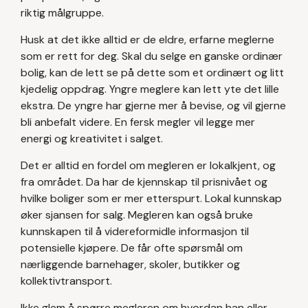
riktig målgruppe.
Husk at det ikke alltid er de eldre, erfarne meglerne
som er rett for deg. Skal du selge en ganske ordinær
bolig, kan de lett se på dette som et ordinært og litt
kjedelig oppdrag. Yngre meglere kan lett yte det lille
ekstra. De yngre har gjerne mer å bevise, og vil gjerne
bli anbefalt videre. En fersk megler vil legge mer
energi og kreativitet i salget.
Det er alltid en fordel om megleren er lokalkjent, og
fra området. Da har de kjennskap til prisnivået og
hvilke boliger som er mer etterspurt. Lokal kunnskap
øker sjansen for salg. Megleren kan også bruke
kunnskapen til å videreformidle informasjon til
potensielle kjøpere. De får ofte spørsmål om
nærliggende barnehager, skoler, butikker og
kollektivtransport.
Ikke glem å spørre megleren om hvordan han eller