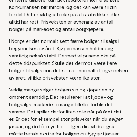
Konkurransen blir mindre, og det kan være til din
fordel. Det er viktig å tenke på at statistikken ikke
alltid har rett. Prisveksten er avhengig av antall
boliger på markedet og antall boligkjøpere.
I Norge er det normalt sett færre boliger til salgs i
begynnelsen av året. Kjøpermassen holder seg
samtidig nokså stabil. Dermed vil prisene øke på
dette tidspunktet. Skulle det derimot være flere
boliger til salgs enn det som er normalt i begynnelsen
av året, vil ikke prisveksten være like stor.
Veldig mange selger boligen sin og kjøper en ny
omtrent samtidig. Det resulterer i at kjøpe- og
boligsalgs-markedet i mange tilfeller forblir det
samme. Det spiller derfor liten rolle når på året det
er. Er det for eksempel stor prisvekst når du
selger
i
januar, og du får mye for boligen din, vil du også
måtte betale ekstra for boligen du
kjøper
i januar.