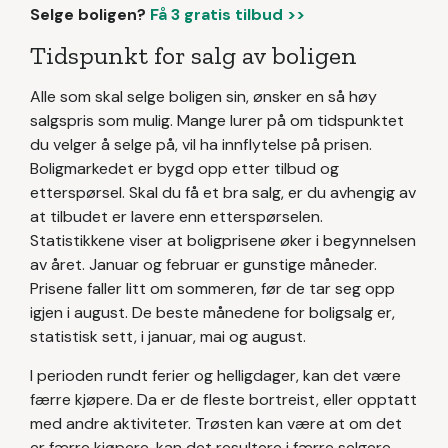
Selge boligen?
Få 3 gratis tilbud >>
Tidspunkt for salg av boligen
Alle som skal selge boligen sin, ønsker en så høy
salgspris som mulig. Mange lurer på om tidspunktet
du velger å selge på, vil ha innflytelse på prisen.
Boligmarkedet er bygd opp etter tilbud og
etterspørsel. Skal du få et bra salg, er du avhengig av
at tilbudet er lavere enn etterspørselen.
Statistikkene viser at boligprisene øker i begynnelsen
av året. Januar og februar er gunstige måneder.
Prisene faller litt om sommeren, før de tar seg opp
igjen i august. De beste månedene for boligsalg er,
statistisk sett, i januar, mai og august.
I perioden rundt ferier og helligdager, kan det være
færre kjøpere. Da er de fleste bortreist, eller opptatt
med andre aktiviteter. Trøsten kan være at om det
er færre kjøpere, kan det resultere i færre selgere.