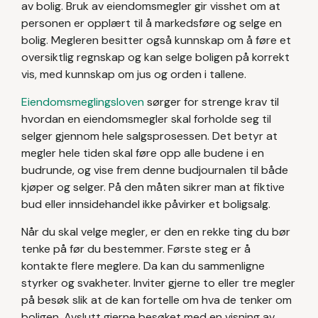
av bolig. Bruk av eiendomsmegler gir visshet om at
personen er opplært til å markedsføre og selge en
bolig. Megleren besitter også kunnskap om å føre et
oversiktlig regnskap og kan selge boligen på korrekt
vis, med kunnskap om jus og orden i tallene.
Eiendomsmeglingsloven
sørger for strenge krav til
hvordan en eiendomsmegler skal forholde seg til
selger gjennom hele salgsprosessen. Det betyr at
megler hele tiden skal føre opp alle budene i en
budrunde, og vise frem denne budjournalen til både
kjøper og selger. På den måten sikrer man at fiktive
bud eller innsidehandel ikke påvirker et boligsalg.
Når du skal velge megler, er den en rekke ting du bør
tenke på før du bestemmer. Første steg er å
kontakte flere meglere. Da kan du sammenligne
styrker og svakheter. Inviter gjerne to eller tre megler
på besøk slik at de kan fortelle om hva de tenker om
boligen. Avslutt gjerne besøket med en visning av