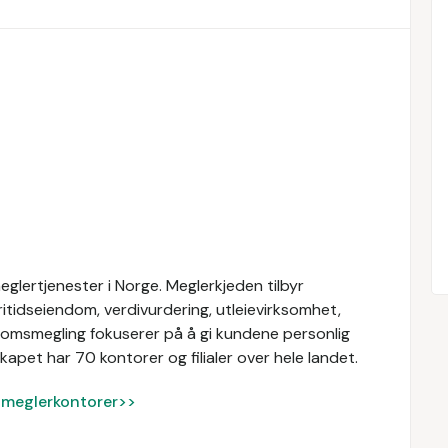
glertjenester i Norge. Meglerkjeden tilbyr
ritidseiendom, verdivurdering, utleievirksomhet,
domsmegling fokuserer på å gi kundene personlig
apet har 70 kontorer og filialer over hele landet.
ke meglerkontorer>>