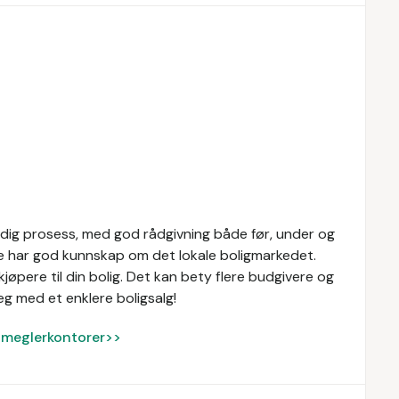
idig prosess, med god rådgivning både før, under og
re har god kunnskap om det lokale boligmarkedet.
øpere til din bolig. Det kan bety flere budgivere og
eg med et enklere boligsalg!
ke meglerkontorer>>