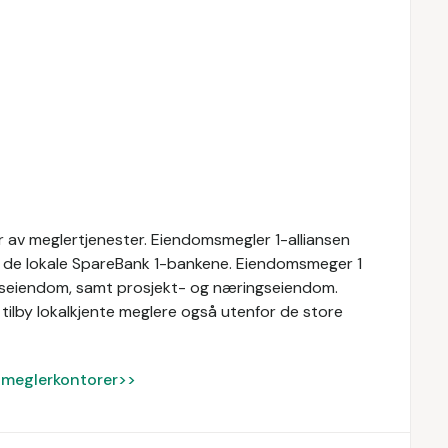
 av meglertjenester. Eiendomsmegler 1-alliansen
av de lokale SpareBank 1-bankene. Eiendomsmeger 1
ritidseiendom, samt prosjekt- og næringseiendom.
tilby lokalkjente meglere også utenfor de store
ke meglerkontorer>>