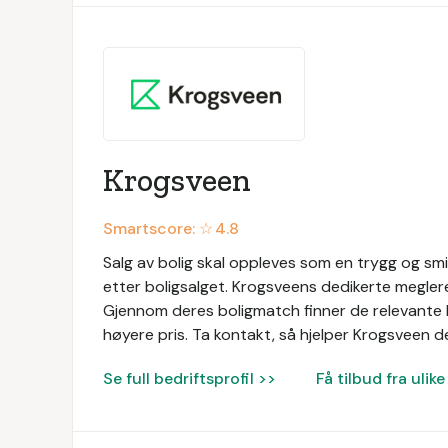
Krogsveen
Smartscore: ☆
4.8
Salg av bolig skal oppleves som en trygg og sm
etter boligsalget. Krogsveens dedikerte megle
Gjennom deres boligmatch finner de relevante kj
høyere pris. Ta kontakt, så hjelper Krogsveen d
Se full bedriftsprofil >>
Få tilbud fra uli