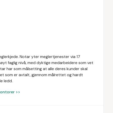
lerkjede. Notar yter meglertjenester via 17
høyt faglig nivå, med dyktige medarbeidere som vet
otar har som målsetting at alle deres kunder skal
et som er avtalt, gjennom målrettet og hardt
le ledd.
kontorer >>