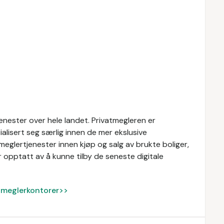
enester over hele landet. Privatmegleren er
alisert seg særlig innen de mer ekslusive
meglertjenester innen kjøp og salg av brukte boliger,
 opptatt av å kunne tilby de seneste digitale
ke meglerkontorer>>