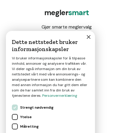
megler
smart
Gjør smarte meglervalg
×
Dette nettstedet bruker
informasjonskapsler
Magasin
Vi bruker informasjonskapsler for å tilpasse
innhold, annonser og analysere trafikken vår.
Nyheter
Vi deler også informasjon om din bruk av
nettstedet vårt med våre annonserings- og
analysepartnere som kan kombinere den
Om oss
med annen informasjon du har gitt dem eller
som de har samlet inn fra din bruk av
tjenestene deres.
Personvernerklæring
Kontakt
Strengt nødvendig
Ytelse
Brukervilkår
Målretting