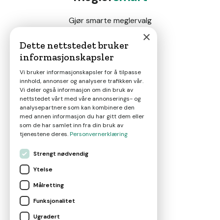
Gjør smarte meglervalg
×
Dette nettstedet bruker
informasjonskapsler
Magasin
Vi bruker informasjonskapsler for å tilpasse
innhold, annonser og analysere trafikken vår.
Nyheter
Vi deler også informasjon om din bruk av
nettstedet vårt med våre annonserings- og
analysepartnere som kan kombinere den
Om oss
med annen informasjon du har gitt dem eller
som de har samlet inn fra din bruk av
tjenestene deres.
Personvernerklæring
Kontakt
Strengt nødvendig
Ytelse
Brukervilkår
Målretting
Funksjonalitet
Leverandørvilkår
Ugradert