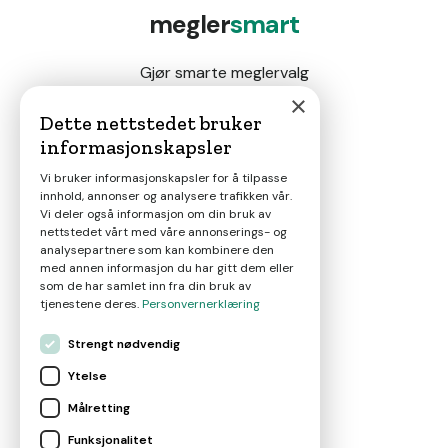
megler
smart
Gjør smarte meglervalg
×
Dette nettstedet bruker
informasjonskapsler
Magasin
Vi bruker informasjonskapsler for å tilpasse
innhold, annonser og analysere trafikken vår.
Nyheter
Vi deler også informasjon om din bruk av
nettstedet vårt med våre annonserings- og
analysepartnere som kan kombinere den
Om oss
med annen informasjon du har gitt dem eller
som de har samlet inn fra din bruk av
tjenestene deres.
Personvernerklæring
Kontakt
Strengt nødvendig
Ytelse
Brukervilkår
Målretting
Funksjonalitet
Leverandørvilkår