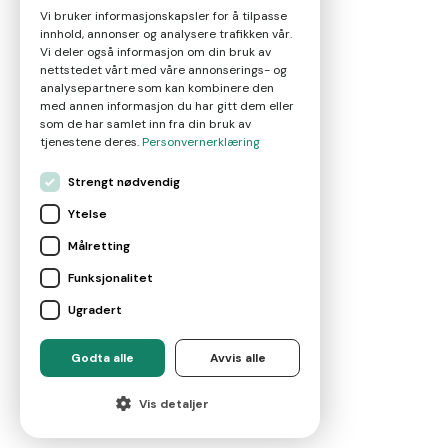
Vi bruker informasjonskapsler for å tilpasse
innhold, annonser og analysere trafikken vår.
Nyheter
Vi deler også informasjon om din bruk av
nettstedet vårt med våre annonserings- og
analysepartnere som kan kombinere den
Om oss
med annen informasjon du har gitt dem eller
som de har samlet inn fra din bruk av
tjenestene deres.
Personvernerklæring
Kontakt
Strengt nødvendig
Ytelse
Brukervilkår
Målretting
Funksjonalitet
Leverandørvilkår
Ugradert
For eiendomsmeglere
Godta alle
Avvis alle
©
2026
Marketplace AS
Vis detaljer