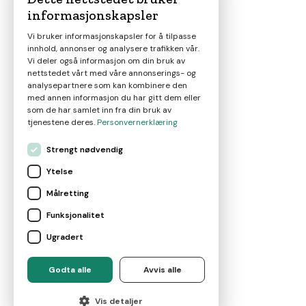
informasjonskapsler
Magasin
Vi bruker informasjonskapsler for å tilpasse
innhold, annonser og analysere trafikken vår.
Nyheter
Vi deler også informasjon om din bruk av
nettstedet vårt med våre annonserings- og
analysepartnere som kan kombinere den
Om oss
med annen informasjon du har gitt dem eller
som de har samlet inn fra din bruk av
tjenestene deres.
Personvernerklæring
Kontakt
Strengt nødvendig
Ytelse
Brukervilkår
Målretting
Funksjonalitet
Leverandørvilkår
Ugradert
For eiendomsmeglere
Godta alle
Avvis alle
©
2026
Marketplace AS
Vis detaljer