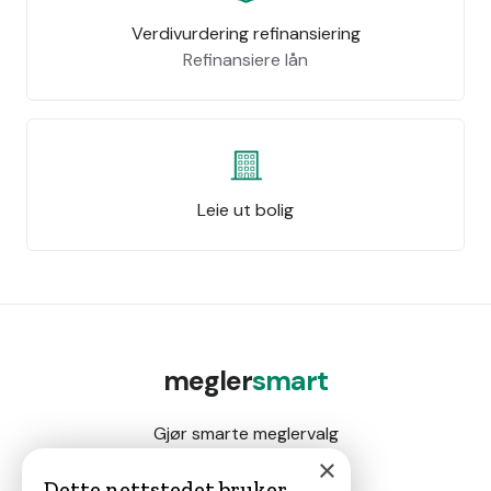
Verdivurdering refinansiering
Refinansiere lån
Leie ut bolig
megler
smart
Gjør smarte meglervalg
×
Dette nettstedet bruker