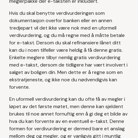
meglerpakke der e-taksten er inkludert.
Hvis du skal benytte verdivurderingen som
dokumentasjon overfor banken eller en annen
tredjepart vil det ikke være nok med en uformell
verdivurdering, og du må regne med å måtte betale
for e-takst. Dersom du skal refinansiere lånet ditt
kan du i noen tilfeller være heldig å få denne gratis.
Enkelte meglere tilbyr nemlig gratis verdivurdering
med e-takst, dersom de tidligere har vært involvert i
salget av boligen din. Men dette er å regne som en
ekstratjeneste, og ikke noe du nødvendigvis kan
forvente.
En uformell verdivurdering kan du ofte få av megler i
løpet av det første møtet, men denne kan sjeldent
brukes til noe annet fornuftig enn å gi deg et bilde av
hva du kan forvente av en eventuell e-takst. Denne
formen for verdivurdering er dermed bare et anslag
mellom deg og megler, og er vanligvis gitt i muntlig