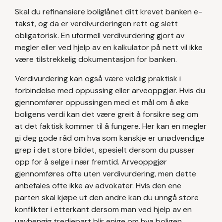
Skal du refinansiere boliglånet ditt krevet banken e-
takst, og da er verdivurderingen rett og slett
obligatorisk. En uformell verdivurdering gjort av
megler eller ved hjelp av en kalkulator på nett vil ikke
være tilstrekkelig dokumentasjon for banken.
Verdivurdering kan også være veldig praktisk i
forbindelse med oppussing eller arveoppgjør. Hvis du
gjennomfører oppussingen med et mål om å øke
boligens verdi kan det være greit å forsikre seg om
at det faktisk kommer til å fungere. Her kan en megler
gi deg gode råd om hva som kanskje er unødvendige
grep i det store bildet, spesielt dersom du pusser
opp for å selge i nær fremtid. Arveoppgjør
gjennomføres ofte uten verdivurdering, men dette
anbefales ofte ikke av advokater. Hvis den ene
parten skal kjøpe ut den andre kan du unngå store
konflikter i etterkant dersom man ved hjelp av en
uavhengig tredjepart blir enige om hva boligen