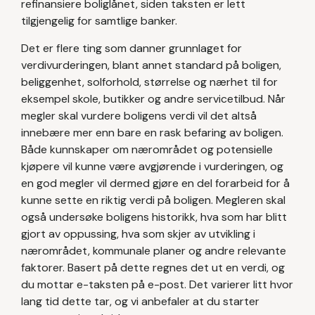
refinansiere boliglånet, siden taksten er lett
tilgjengelig for samtlige banker.
Det er flere ting som danner grunnlaget for
verdivurderingen, blant annet standard på boligen,
beliggenhet, solforhold, størrelse og nærhet til for
eksempel skole, butikker og andre servicetilbud. Når
megler skal vurdere boligens verdi vil det altså
innebære mer enn bare en rask befaring av boligen.
Både kunnskaper om nærområdet og potensielle
kjøpere vil kunne være avgjørende i vurderingen, og
en god megler vil dermed gjøre en del forarbeid for å
kunne sette en riktig verdi på boligen. Megleren skal
også undersøke boligens historikk, hva som har blitt
gjort av oppussing, hva som skjer av utvikling i
nærområdet, kommunale planer og andre relevante
faktorer. Basert på dette regnes det ut en verdi, og
du mottar e-taksten på e-post. Det varierer litt hvor
lang tid dette tar, og vi anbefaler at du starter