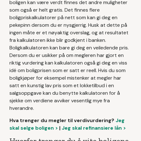
boligen kan være verdt finnes det andre muligheter
som også er helt gratis. Det finnes flere
boligpriskalkulatorer på nett som kan gi deg en
pekepinn dersom du er nysgjerrig. Husk at dette på
ingen måte er et nøyaktig overslag, og at resultatet
fra kalkulatoren ikke blir godkjent i banken.
Boligkalkulatoren kan bare gi deg en veiledende pris.
Dersom du er usikker på om megleren har gjort en
riktig vurdering kan kalkulatoren også gi deg en viss
idé om boligprisen som er satt er reell. Hvis du som
boligkjøper for eksempel mistenker at megler har
satt en kunstig lav pris som et lokketilbud i en
salgsoppgave kan du benytte kalkulatoren for å
sjekke om verdiene avviker vesentlig mye fra
hverandre.
Hva trenger du megler til verdivurdering?
Jeg
skal selge boligen >
|
Jeg skal refinansiere lån >
Hvorfor trenger du å vite boligens