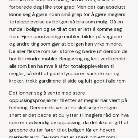
forberede deg i like stor grad. Men det kan absolutt
lønne seg å gjøre noen små grep for å gjøre meglers
totalopplevelse av boligen så bra som mulig. Gå en
runde i boligen og se til at det er lett å komme seg
frem. Fjern unødvendige møbler, bilder på veggene
og andre ting som gjør at boligen kan virke mindre.
De aller fleste rom ser større og bedre ut dersom de
har litt mindre møbler. Rengjøring og lett vedlikehold i
alle rom kan ha mye å si for totalopplevelsen til
megler, så skift ut gamle lyspærer, vask i kriker og
kroker, trekk gardinene til side og luft godt i alle rom.
Det lønner seg å vente med store
oppussingsprosjekter til etter at megler har vært på
befaring. Dersom du vet at du skal selge boligen
snart er det bedre at du lytter til meglers råd om hva
som er nødvendig av oppussing, da det ikke er gitt at
grepene du tar fører til at boligen får en høyere
markedsverdi. Dersom det er snakk om ett rom i