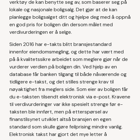
verktøy de kan benytte seg av, som baserer seg på
lokale og nasjonale boligsalg. Det gjør at de kan
planlegge boligsalget ditt og hjelpe deg med å oppnå
en god pris for boligen din dersom målet med
verdivurderingen er å selge.
Siden 2016 har e-takts blitt bransjestandard
innenfor eiendomsmegling, og dette har vært med
på å kvalitetssikre arbeidet som meglere gjør når de
vurderer verdien på boligen din. Ved hjelp av en
database får banken tilgang til både nåværende og
tidligere e-takst, og det stilles strenge krav til
nøyaktighet fra meglers side. Som eier av boligen får
du e-taksten tilsendt elektronisk via e-post. Kravene
til verdivurderinger var ikke spesielt strenge før e-
taksten ble innført, men på etterspørsel av
finanstilsynet utviklet altså bransjen en egen
standard som skulle gjøre feilprising mindre vanlig.
Elektronisk takst har gjort det mye letter å