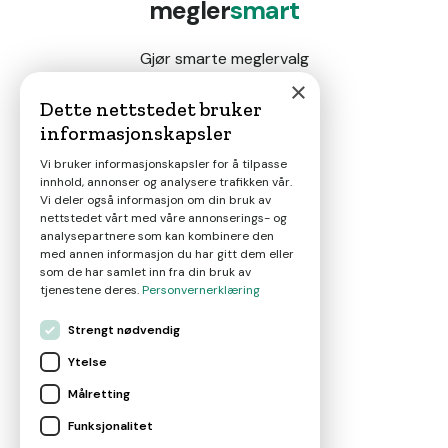
megler
smart
Gjør smarte meglervalg
×
Dette nettstedet bruker
informasjonskapsler
Magasin
Vi bruker informasjonskapsler for å tilpasse
innhold, annonser og analysere trafikken vår.
Nyheter
Vi deler også informasjon om din bruk av
nettstedet vårt med våre annonserings- og
analysepartnere som kan kombinere den
Om oss
med annen informasjon du har gitt dem eller
som de har samlet inn fra din bruk av
tjenestene deres.
Personvernerklæring
Kontakt
Strengt nødvendig
Ytelse
Brukervilkår
Målretting
Funksjonalitet
Leverandørvilkår