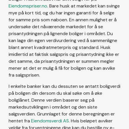
Eiendomspriser.no
. Bare husk at markedet kan svinge
mye på kort tid, og du har ingen garanti for å selge
for samme pris som naboen. En annen mulighet er å
undersøke det nåværende markedet for å se
prisantydningen på lignende boliger i området. Du
kan lage din egen verdivurdering ved å sammenligne
blant annet kvadratmeterpris og standard. Husk
imidlertid at faktisk salgspris og prisantydning ikke er
det samme, da prisantydningen er summen megler
mener at det er mulig å få for boligen og kan avvike
fra salgsprisen.
I enkelte banker kan du dessuten se antatt boligverdi
på boligen din dersom du skal søke om å øke
boliglånet. Denne verdien baserer seg på
markedsutviklingen i området og den siste
salgsverdien. Grunnlaget for denne beregningen er
hentet fra
Eiendomsverdi AS
. Hvis beløpet avviker
veldig fra forventningene dine kan du bestille ny e-