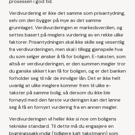
prosessen i god tid.
Verdivurdering er ikke det samme som prisantydning,
selv om den bygger på mye av det samme
grunnlaget. Verdivurderingen er markedsverdien, og
settes basert på meglers vurdering av en rekke ulike
faktorer. Prisantydningen skal ikke skille seg vesentlig
fra verdivurderingen, men skal i tillegg gjenspeile hva
du som selger ønsker å få for boligen. E-taksten, som
altså er verdivurderingen, er den summen megler tror
du ganske sikkert kan få for boligen, og er det banken
forholder seg til når de innvilger lån. Det er ikke helt
uvanlig at ulike meglere kommer frem til ulike e-
takster på samme bolig, så dersom du ikke ble
fornøyd med den første vurderingen kan det lønne
seg å få en fornyet vurdering fra en annen megler.
Verdivurderingen vil heller ikke si noe om boligens
tekniske standard. Til dette må du engasjere en
bygningssakkyndig (tidligere kalt takstmann) som