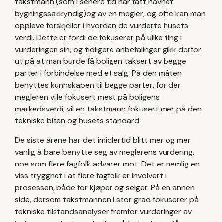
takstmann (som i senere tid har fått navnet
bygningssakkyndig)og av en megler, og ofte kan man
oppleve forskjeller i hvordan de vurderte husets
verdi. Dette er fordi de fokuserer på ulike ting i
vurderingen sin, og tidligere anbefalinger gikk derfor
ut på at man burde få boligen taksert av begge
parter i forbindelse med et salg. På den måten
benyttes kunnskapen til begge parter, for der
megleren ville fokusert mest på boligens
markedsverdi, vil en takstmann fokusert mer på den
tekniske biten og husets standard.
De siste årene har det imidlertid blitt mer og mer
vanlig å bare benytte seg av meglerens vurdering,
noe som flere fagfolk advarer mot. Det er nemlig en
viss trygghet i at flere fagfolk er involvert i
prosessen, både for kjøper og selger. På en annen
side, dersom takstmannen i stor grad fokuserer på
tekniske tilstandsanalyser fremfor vurderinger av