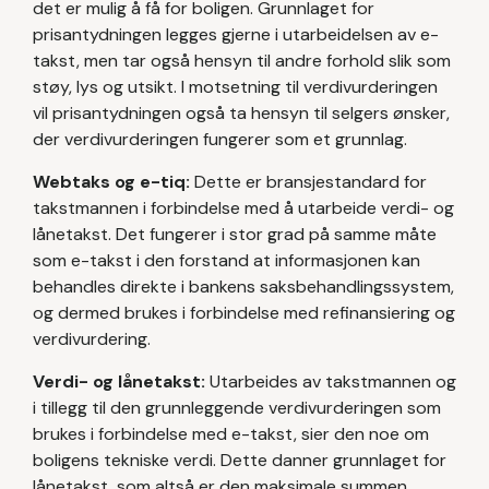
det er mulig å få for boligen. Grunnlaget for
prisantydningen legges gjerne i utarbeidelsen av e-
takst, men tar også hensyn til andre forhold slik som
støy, lys og utsikt. I motsetning til verdivurderingen
vil prisantydningen også ta hensyn til selgers ønsker,
der verdivurderingen fungerer som et grunnlag.
Webtaks og e-tiq:
Dette er bransjestandard for
takstmannen i forbindelse med å utarbeide verdi- og
lånetakst. Det fungerer i stor grad på samme måte
som e-takst i den forstand at informasjonen kan
behandles direkte i bankens saksbehandlingssystem,
og dermed brukes i forbindelse med refinansiering og
verdivurdering.
Verdi- og lånetakst:
Utarbeides av takstmannen og
i tillegg til den grunnleggende verdivurderingen som
brukes i forbindelse med e-takst, sier den noe om
boligens tekniske verdi. Dette danner grunnlaget for
lånetakst, som altså er den maksimale summen