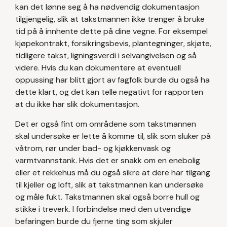
kan det lønne seg å ha nødvendig dokumentasjon
tilgjengelig, slik at takstmannen ikke trenger å bruke
tid på å innhente dette på dine vegne. For eksempel
kjøpekontrakt, forsikringsbevis, plantegninger, skjøte,
tidligere takst, ligningsverdi i selvangivelsen og så
videre. Hvis du kan dokumentere at eventuell
oppussing har blitt gjort av fagfolk burde du også ha
dette klart, og det kan telle negativt for rapporten
at du ikke har slik dokumentasjon.
Det er også fint om områdene som takstmannen
skal undersøke er lette å komme til, slik som sluker på
våtrom, rør under bad- og kjøkkenvask og
varmtvannstank. Hvis det er snakk om en enebolig
eller et rekkehus må du også sikre at dere har tilgang
til kjeller og loft, slik at takstmannen kan undersøke
og måle fukt. Takstmannen skal også borre hull og
stikke i treverk. I forbindelse med den utvendige
befaringen burde du fjerne ting som skjuler