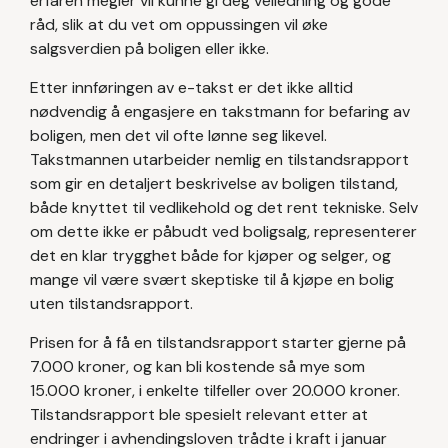
erfaren megler vil kunne gi deg veiledning og gode
råd, slik at du vet om oppussingen vil øke
salgsverdien på boligen eller ikke.
Etter innføringen av e-takst er det ikke alltid
nødvendig å engasjere en takstmann for befaring av
boligen, men det vil ofte lønne seg likevel.
Takstmannen utarbeider nemlig en tilstandsrapport
som gir en detaljert beskrivelse av boligen tilstand,
både knyttet til vedlikehold og det rent tekniske. Selv
om dette ikke er påbudt ved boligsalg, representerer
det en klar trygghet både for kjøper og selger, og
mange vil være svært skeptiske til å kjøpe en bolig
uten tilstandsrapport.
Prisen for å få en tilstandsrapport starter gjerne på
7.000 kroner, og kan bli kostende så mye som
15.000 kroner, i enkelte tilfeller over 20.000 kroner.
Tilstandsrapport ble spesielt relevant etter at
endringer i avhendingsloven trådte i kraft i januar