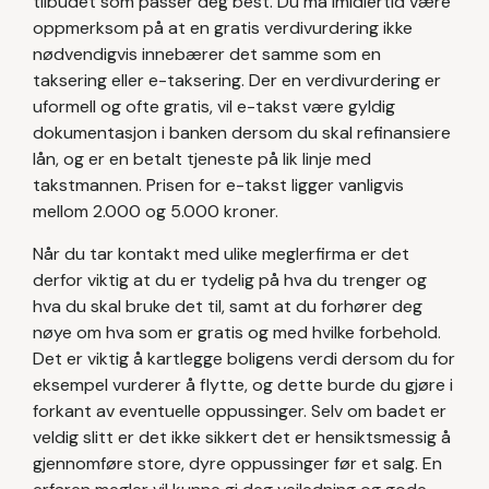
tilbudet som passer deg best. Du må imidlertid være
oppmerksom på at en gratis verdivurdering ikke
nødvendigvis innebærer det samme som en
taksering eller e-taksering. Der en verdivurdering er
uformell og ofte gratis, vil e-takst være gyldig
dokumentasjon i banken dersom du skal refinansiere
lån, og er en betalt tjeneste på lik linje med
takstmannen. Prisen for e-takst ligger vanligvis
mellom 2.000 og 5.000 kroner.
Når du tar kontakt med ulike meglerfirma er det
derfor viktig at du er tydelig på hva du trenger og
hva du skal bruke det til, samt at du forhører deg
nøye om hva som er gratis og med hvilke forbehold.
Det er viktig å kartlegge boligens verdi dersom du for
eksempel vurderer å flytte, og dette burde du gjøre i
forkant av eventuelle oppussinger. Selv om badet er
veldig slitt er det ikke sikkert det er hensiktsmessig å
gjennomføre store, dyre oppussinger før et salg. En