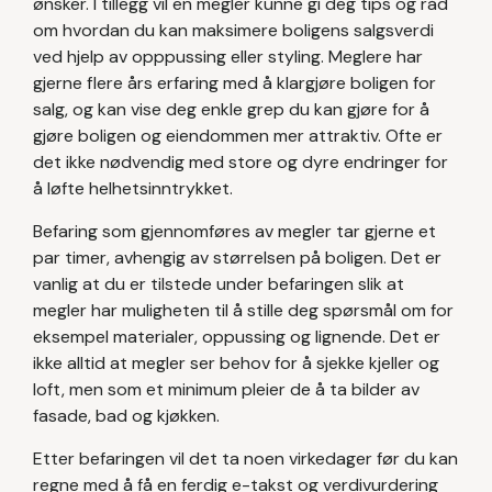
ønsker. I tillegg vil en megler kunne gi deg tips og råd
om hvordan du kan maksimere boligens salgsverdi
ved hjelp av opppussing eller styling. Meglere har
gjerne flere års erfaring med å klargjøre boligen for
salg, og kan vise deg enkle grep du kan gjøre for å
gjøre boligen og eiendommen mer attraktiv. Ofte er
det ikke nødvendig med store og dyre endringer for
å løfte helhetsinntrykket.
Befaring som gjennomføres av megler tar gjerne et
par timer, avhengig av størrelsen på boligen. Det er
vanlig at du er tilstede under befaringen slik at
megler har muligheten til å stille deg spørsmål om for
eksempel materialer, oppussing og lignende. Det er
ikke alltid at megler ser behov for å sjekke kjeller og
loft, men som et minimum pleier de å ta bilder av
fasade, bad og kjøkken.
Etter befaringen vil det ta noen virkedager før du kan
regne med å få en ferdig e-takst og verdivurdering