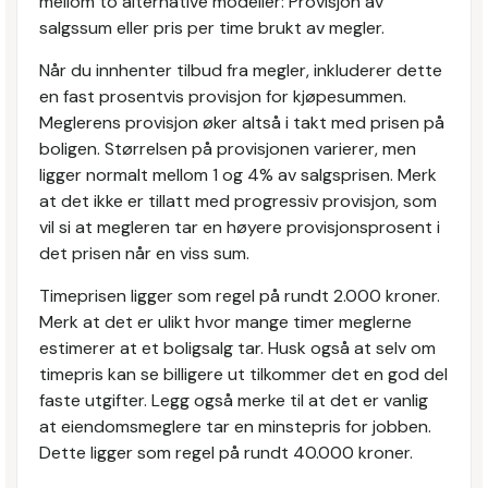
mellom to alternative modeller: Provisjon av
salgssum eller pris per time brukt av megler.
Når du innhenter tilbud fra megler, inkluderer dette
en fast prosentvis provisjon for kjøpesummen.
Meglerens provisjon øker altså i takt med prisen på
boligen. Størrelsen på provisjonen varierer, men
ligger normalt mellom 1 og 4% av salgsprisen. Merk
at det ikke er tillatt med progressiv provisjon, som
vil si at megleren tar en høyere provisjonsprosent i
det prisen når en viss sum.
Timeprisen ligger som regel på rundt 2.000 kroner.
Merk at det er ulikt hvor mange timer meglerne
estimerer at et boligsalg tar. Husk også at selv om
timepris kan se billigere ut tilkommer det en god del
faste utgifter. Legg også merke til at det er vanlig
at eiendomsmeglere tar en minstepris for jobben.
Dette ligger som regel på rundt 40.000 kroner.