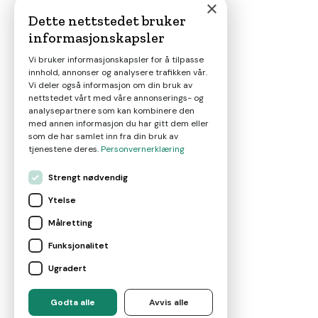
×
Dette nettstedet bruker
informasjonskapsler
Magasin
Vi bruker informasjonskapsler for å tilpasse
innhold, annonser og analysere trafikken vår.
Nyheter
Vi deler også informasjon om din bruk av
nettstedet vårt med våre annonserings- og
analysepartnere som kan kombinere den
Om oss
med annen informasjon du har gitt dem eller
som de har samlet inn fra din bruk av
tjenestene deres.
Personvernerklæring
Kontakt
Strengt nødvendig
Ytelse
Brukervilkår
Målretting
Funksjonalitet
Leverandørvilkår
Ugradert
For eiendomsmeglere
Godta alle
Avvis alle