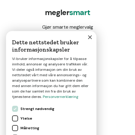
megler
smart
Gjør smarte meglervalg
×
Dette nettstedet bruker
informasjonskapsler
Magasin
Vi bruker informasjonskapsler for å tilpasse
innhold, annonser og analysere trafikken vår.
Nyheter
Vi deler også informasjon om din bruk av
nettstedet vårt med våre annonserings- og
analysepartnere som kan kombinere den
Om oss
med annen informasjon du har gitt dem eller
som de har samlet inn fra din bruk av
tjenestene deres.
Personvernerklæring
Kontakt
Strengt nødvendig
Ytelse
Brukervilkår
Målretting