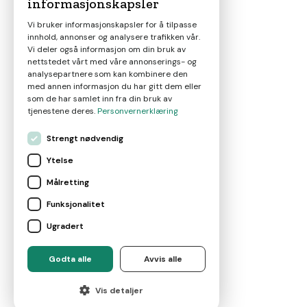
informasjonskapsler
Magasin
Vi bruker informasjonskapsler for å tilpasse
innhold, annonser og analysere trafikken vår.
Nyheter
Vi deler også informasjon om din bruk av
nettstedet vårt med våre annonserings- og
analysepartnere som kan kombinere den
Om oss
med annen informasjon du har gitt dem eller
som de har samlet inn fra din bruk av
tjenestene deres.
Personvernerklæring
Kontakt
Strengt nødvendig
Ytelse
Brukervilkår
Målretting
Funksjonalitet
Leverandørvilkår
Ugradert
For eiendomsmeglere
Godta alle
Avvis alle
©
2026
Marketplace AS
Vis detaljer