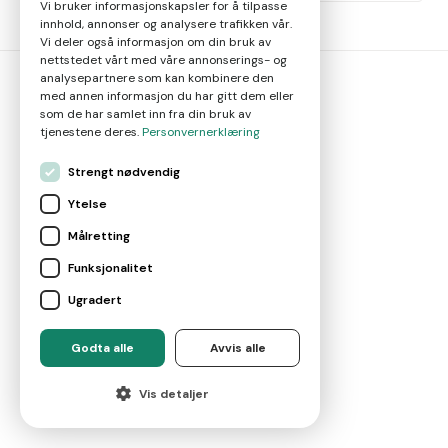
Vi bruker informasjonskapsler for å tilpasse
innhold, annonser og analysere trafikken vår.
Vi deler også informasjon om din bruk av
nettstedet vårt med våre annonserings- og
analysepartnere som kan kombinere den
med annen informasjon du har gitt dem eller
megler
smart
som de har samlet inn fra din bruk av
tjenestene deres.
Personvernerklæring
Gjør smarte meglervalg
Strengt nødvendig
Ytelse
Målretting
Magasin
Funksjonalitet
Nyheter
Ugradert
Godta alle
Avvis alle
Om oss
Vis detaljer
Kontakt