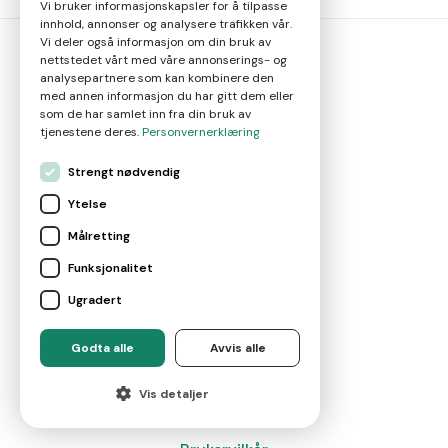
Vi bruker informasjonskapsler for å tilpasse
innhold, annonser og analysere trafikken vår.
Vi deler også informasjon om din bruk av
nettstedet vårt med våre annonserings- og
analysepartnere som kan kombinere den
megler
smart
med annen informasjon du har gitt dem eller
som de har samlet inn fra din bruk av
tjenestene deres.
Personvernerklæring
Gjør smarte meglervalg
Strengt nødvendig
Ytelse
Magasin
Målretting
Nyheter
Funksjonalitet
Ugradert
Om oss
Godta alle
Avvis alle
Kontakt
Vis detaljer