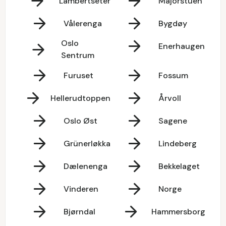
Lambertseter
Majorstuen
Vålerenga
Bygdøy
Oslo
Enerhaugen
Sentrum
Furuset
Fossum
Hellerudtoppen
Årvoll
Oslo Øst
Sagene
Grünerløkka
Lindeberg
Dælenenga
Bekkelaget
Vinderen
Norge
Bjørndal
Hammersborg