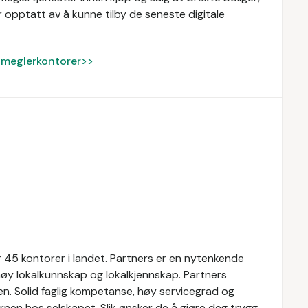
 opptatt av å kunne tilby de seneste digitale
ke meglerkontorer>>
 45 kontorer i landet. Partners er en nytenkende
øy lokalkunnskap og lokalkjennskap. Partners
n. Solid faglig kompetanse, høy servicegrad og
nen hos selskapet. Slik ønsker de å gjøre deg trygg