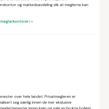
skontor og markedsavdeling slik at meglerne kan
ke meglerkontorer>>
enester over hele landet. Privatmegleren er
alisert seg særlig innen de mer ekslusive
meglertjenester innen kjøp og salg av brukte boliger,