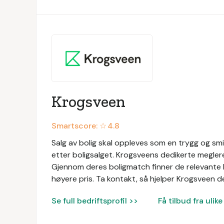
Krogsveen
Smartscore: ☆
4.8
Salg av bolig skal oppleves som en trygg og sm
etter boligsalget. Krogsveens dedikerte megle
Gjennom deres boligmatch finner de relevante kj
høyere pris. Ta kontakt, så hjelper Krogsveen d
Se full bedriftsprofil >>
Få tilbud fra uli