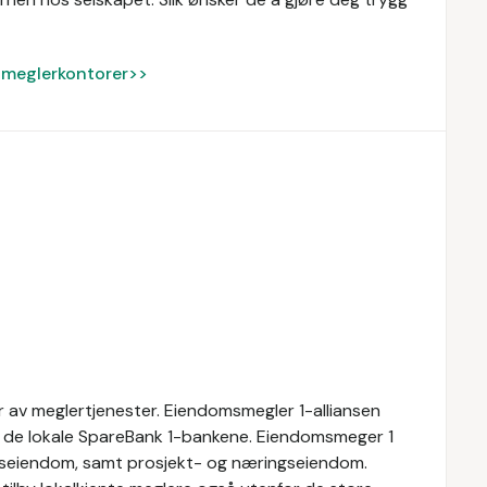
ke meglerkontorer>>
 av meglertjenester. Eiendomsmegler 1-alliansen
av de lokale SpareBank 1-bankene. Eiendomsmeger 1
ritidseiendom, samt prosjekt- og næringseiendom.