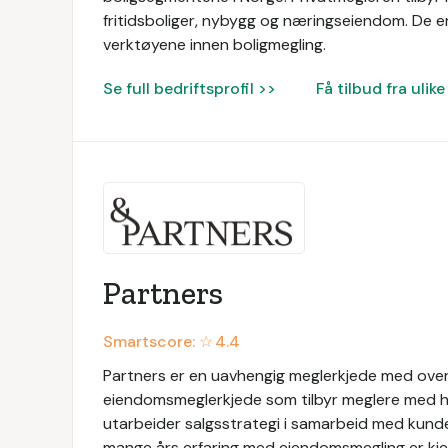
fritidsboliger, nybygg og næringseiendom. De er
verktøyene innen boligmegling.
Se full bedriftsprofil >>
Få tilbud fra uli
Partners
Smartscore: ☆
4.4
Partners er en uavhengig meglerkjede med over
eiendomsmeglerkjede som tilbyr meglere med h
utarbeider salgsstrategi i samarbeid med kunde
mange års erfaring med eiendomsmegling er kjer