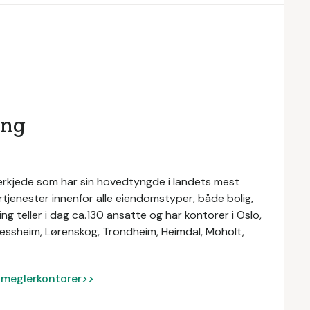
ing
rkjede som har sin hovedtyngde i landets mest
rtjenester innenfor alle eiendomstyper, både bolig,
g teller i dag ca.130 ansatte og har kontorer i Oslo,
 Jessheim, Lørenskog, Trondheim, Heimdal, Moholt,
ke meglerkontorer>>