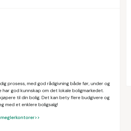
idig prosess, med god rådgivning både før, under og
re har god kunnskap om det lokale boligmarkedet.
øpere til din bolig. Det kan bety flere budgivere og
eg med et enklere boligsalg!
ke meglerkontorer>>