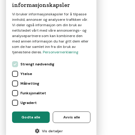
informasjonskapsler
Magasin
Vi bruker informasjonskapsler for å tilpasse
innhold, annonser og analysere trafikken vår.
Nyheter
Vi deler også informasjon om din bruk av
nettstedet vårt med våre annonserings- og
analysepartnere som kan kombinere den
Om oss
med annen informasjon du har gitt dem eller
som de har samlet inn fra din bruk av
tjenestene deres.
Personvernerklæring
Kontakt
Strengt nødvendig
Ytelse
Brukervilkår
Målretting
Funksjonalitet
Leverandørvilkår
Ugradert
For eiendomsmeglere
Godta alle
Avvis alle
©
2026
Marketplace AS
Vis detaljer