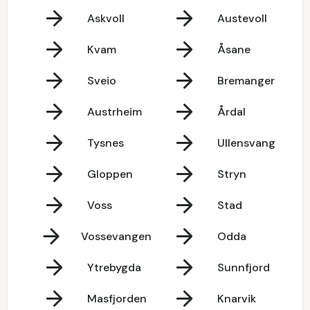
Askvoll
Austevoll
Kvam
Åsane
Sveio
Bremanger
Austrheim
Årdal
Tysnes
Ullensvang
Gloppen
Stryn
Voss
Stad
Vossevangen
Odda
Ytrebygda
Sunnfjord
Masfjorden
Knarvik