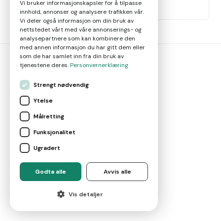
Leie ut bolig
Vi bruker informasjonskapsler for å tilpasse
innhold, annonser og analysere trafikken vår.
Vi deler også informasjon om din bruk av
nettstedet vårt med våre annonserings- og
analysepartnere som kan kombinere den
med annen informasjon du har gitt dem eller
som de har samlet inn fra din bruk av
tjenestene deres.
Personvernerklæring
megler
smart
Strengt nødvendig
Ytelse
Gjør smarte meglervalg
Målretting
Funksjonalitet
Magasin
Ugradert
Nyheter
Godta alle
Avvis alle
Vis detaljer
Om oss