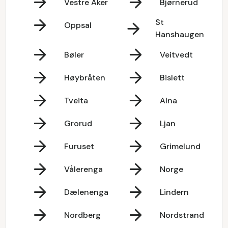
Vestre Aker
Bjørnerud
St
Oppsal
Hanshaugen
Bøler
Veitvedt
Høybråten
Bislett
Tveita
Alna
Grorud
Ljan
Furuset
Grimelund
Vålerenga
Norge
Dælenenga
Lindern
Nordberg
Nordstrand