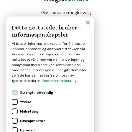
Gjør smarte meglervalg
×
Dette nettstedet bruker
informasjonskapsler
Magasin
Vi bruker informasjonskapsler for å tilpasse
innhold, annonser og analysere trafikken vår.
Nyheter
Vi deler også informasjon om din bruk av
nettstedet vårt med våre annonserings- og
analysepartnere som kan kombinere den
Om oss
med annen informasjon du har gitt dem eller
som de har samlet inn fra din bruk av
tjenestene deres.
Personvernerklæring
Kontakt
Strengt nødvendig
Ytelse
Brukervilkår
Målretting
Funksjonalitet
Leverandørvilkår
Ugradert