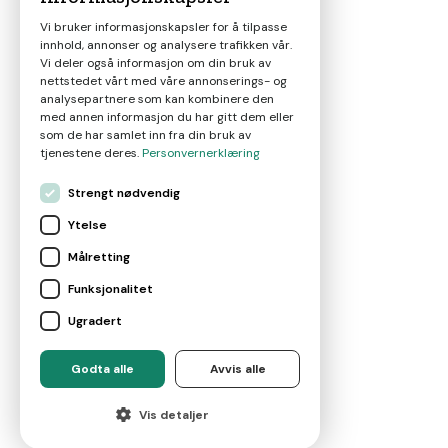
Vi bruker informasjonskapsler for å tilpasse
innhold, annonser og analysere trafikken vår.
Nyheter
Vi deler også informasjon om din bruk av
nettstedet vårt med våre annonserings- og
analysepartnere som kan kombinere den
Om oss
med annen informasjon du har gitt dem eller
som de har samlet inn fra din bruk av
tjenestene deres.
Personvernerklæring
Kontakt
Strengt nødvendig
Ytelse
Brukervilkår
Målretting
Funksjonalitet
Leverandørvilkår
Ugradert
For eiendomsmeglere
Godta alle
Avvis alle
©
2026
Marketplace AS
Vis detaljer