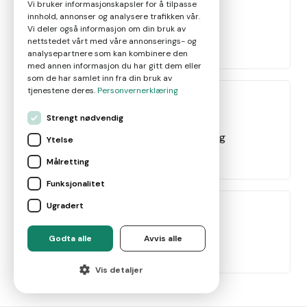
Vi bruker informasjonskapsler for å tilpasse
innhold, annonser og analysere trafikken vår.
Verdivurdering salg
Vi deler også informasjon om din bruk av
nettstedet vårt med våre annonserings- og
Vurderer å selge
analysepartnere som kan kombinere den
med annen informasjon du har gitt dem eller
som de har samlet inn fra din bruk av
tjenestene deres.
Personvernerklæring
Strengt nødvendig
Verdivurdering refinansiering
Ytelse
Refinansiere lån
Målretting
Funksjonalitet
Ugradert
Godta alle
Avvis alle
Leie ut bolig
Vis detaljer