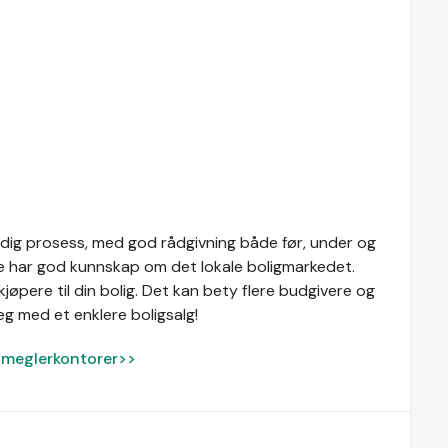
idig prosess, med god rådgivning både før, under og
re har god kunnskap om det lokale boligmarkedet.
øpere til din bolig. Det kan bety flere budgivere og
eg med et enklere boligsalg!
ke meglerkontorer>>