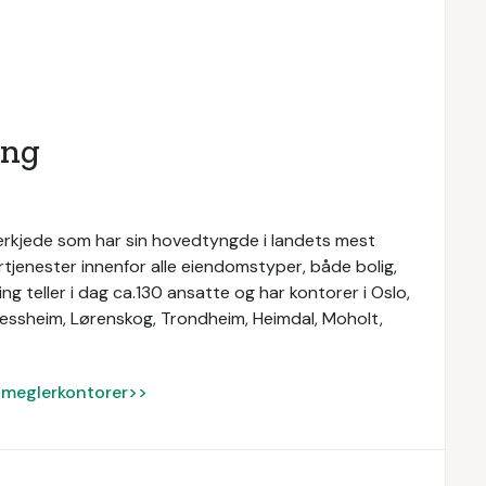
ing
rkjede som har sin hovedtyngde i landets mest
rtjenester innenfor alle eiendomstyper, både bolig,
g teller i dag ca.130 ansatte og har kontorer i Oslo,
 Jessheim, Lørenskog, Trondheim, Heimdal, Moholt,
ke meglerkontorer>>