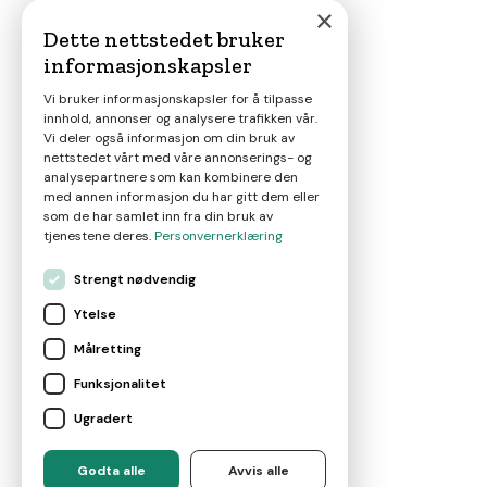
×
Dette nettstedet bruker
informasjonskapsler
Magasin
Vi bruker informasjonskapsler for å tilpasse
innhold, annonser og analysere trafikken vår.
Nyheter
Vi deler også informasjon om din bruk av
nettstedet vårt med våre annonserings- og
analysepartnere som kan kombinere den
Om oss
med annen informasjon du har gitt dem eller
som de har samlet inn fra din bruk av
tjenestene deres.
Personvernerklæring
Kontakt
Strengt nødvendig
Ytelse
Brukervilkår
Målretting
Funksjonalitet
Leverandørvilkår
Ugradert
For eiendomsmeglere
Godta alle
Avvis alle