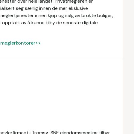
enester over hele landet. Privatmegleren er
alisert seg særlig innen de mer ekslusive
meglertjenester innen kjøp og salg av brukte boliger,
 opptatt av å kunne tilby de seneste digitale
ke meglerkontorer>>
meglerfirmaet i Tromsø. SNE eiendomsmegling tilbyr