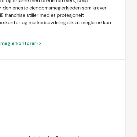
te og erfarne med brede nettverk, solid
er den eneste eiendomsmeglerkjeden som krever
 franchise stiller med et profesjonelt
skontor og markedsavdeling slik at meglerne kan
ke meglerkontorer>>