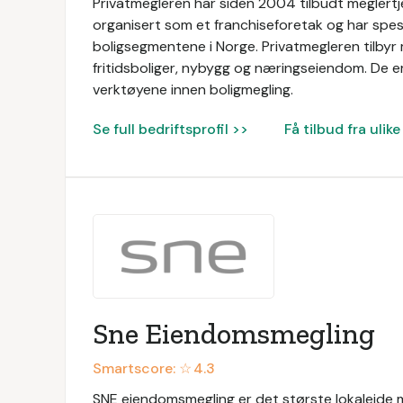
Privatmegleren har siden 2004 tilbudt meglertj
organisert som et franchiseforetak og har spesi
boligsegmentene i Norge. Privatmegleren tilbyr 
fritidsboliger, nybygg og næringseiendom. De er
verktøyene innen boligmegling.
Se full bedriftsprofil >>
Få tilbud fra uli
Sne Eiendomsmegling
Smartscore: ☆
4.3
SNE eiendomsmegling er det største lokaleide 