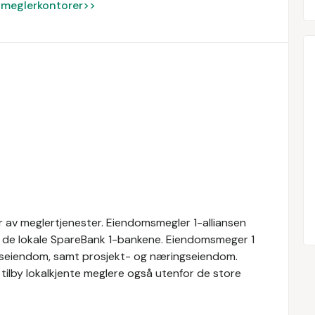
ke meglerkontorer>>
 av meglertjenester. Eiendomsmegler 1-alliansen
av de lokale SpareBank 1-bankene. Eiendomsmeger 1
ritidseiendom, samt prosjekt- og næringseiendom.
tilby lokalkjente meglere også utenfor de store