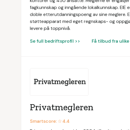
kontorer og 450 ansatte. Meglerne er engasjer
fagkunnskap og inngående lokalkunnskap. EIE 
doble etterutdanningspoeng av sine meglere. EIE
støtteapparat med eget regnskaps- og oppgjør
levere på toppnivå.
Se full bedriftsprofil >>
Få tilbud fra uli
Privatmegleren
Smartscore: ☆
4.4