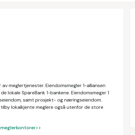
 av meglertjenester. Eiendomsmegler 1-alliansen
av de lokale SpareBank 1-bankene. Eiendomsmeger 1
ritidseiendom, samt prosjekt- og næringseiendom.
tilby lokalkjente meglere også utenfor de store
ke meglerkontorer>>