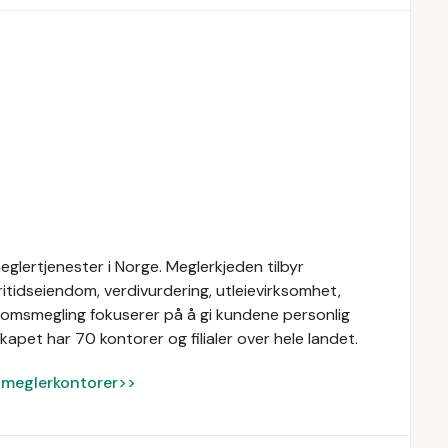
glertjenester i Norge. Meglerkjeden tilbyr
ritidseiendom, verdivurdering, utleievirksomhet,
domsmegling fokuserer på å gi kundene personlig
apet har 70 kontorer og filialer over hele landet.
ke meglerkontorer>>