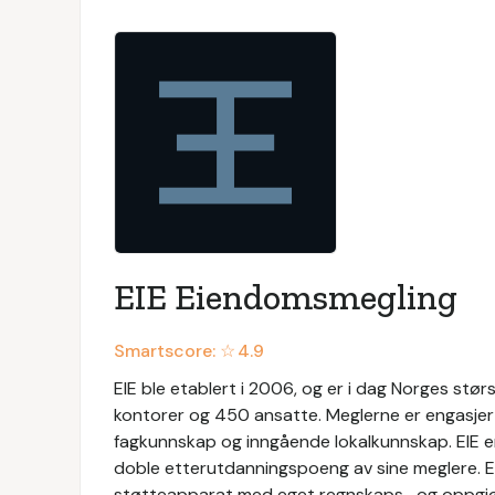
EIE Eiendomsmegling
Smartscore: ☆
4.9
EIE ble etablert i 2006, og er i dag Norges s
kontorer og 450 ansatte. Meglerne er engasjer
fagkunnskap og inngående lokalkunnskap. EIE 
doble etterutdanningspoeng av sine meglere. EIE
støtteapparat med eget regnskaps- og oppgjør