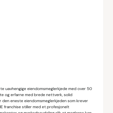
tørste uavhengige eiendomsmeglerkjede med over 50
te og erfarne med brede nettverk, solid
er den eneste eiendomsmeglerkjeden som krever
 franchise stiller med et profesjonelt
skontor og markedsavdeling slik at meglerne kan