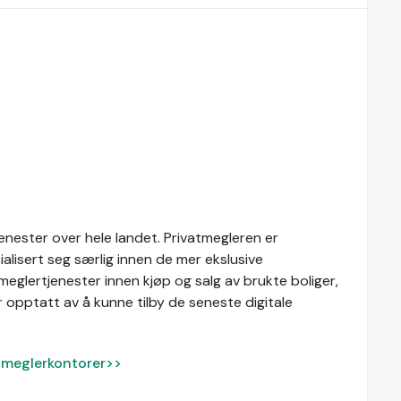
enester over hele landet. Privatmegleren er
alisert seg særlig innen de mer ekslusive
meglertjenester innen kjøp og salg av brukte boliger,
 opptatt av å kunne tilby de seneste digitale
ke meglerkontorer>>