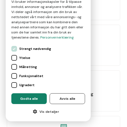
Vi bruker informasjonskapsler for å tilpasse
innhold, annonser og analysere trafikken vår.
Selge bolig
Vi deler også informasjon om din bruk av
nettstedet vårt med våre annonserings- og
analysepartnere som kan kombinere den
med annen informasjon du har gitt dem eller
som de har samlet inn fra din bruk av
tjenestene deres.
Personvernerklæring
Verdivurdering salg
Strengt nødvendig
Vurderer å selge
Ytelse
Målretting
Funksjonalitet
Ugradert
Verdivurdering refinansiering
Godta alle
Avvis alle
Refinansiere lån
Vis detaljer