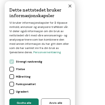
×
Dette nettstedet bruker
informasjonskapsler
Magasin
Vi bruker informasjonskapsler for å tilpasse
innhold, annonser og analysere trafikken vår.
Nyheter
Vi deler også informasjon om din bruk av
nettstedet vårt med våre annonserings- og
analysepartnere som kan kombinere den
Om oss
med annen informasjon du har gitt dem eller
som de har samlet inn fra din bruk av
tjenestene deres.
Personvernerklæring
Kontakt
Strengt nødvendig
Ytelse
Brukervilkår
Målretting
Funksjonalitet
Leverandørvilkår
Ugradert
For eiendomsmeglere
Godta alle
Avvis alle