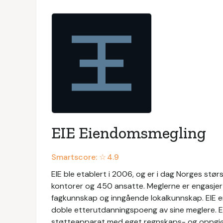
EIE Eiendomsmegling
Smartscore: ☆
4.9
EIE ble etablert i 2006, og er i dag Norges s
kontorer og 450 ansatte. Meglerne er engasjer
fagkunnskap og inngående lokalkunnskap. EIE 
doble etterutdanningspoeng av sine meglere. EIE
støtteapparat med eget regnskaps- og oppgjør