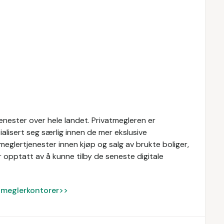
enester over hele landet. Privatmegleren er
alisert seg særlig innen de mer ekslusive
meglertjenester innen kjøp og salg av brukte boliger,
 opptatt av å kunne tilby de seneste digitale
ke meglerkontorer>>