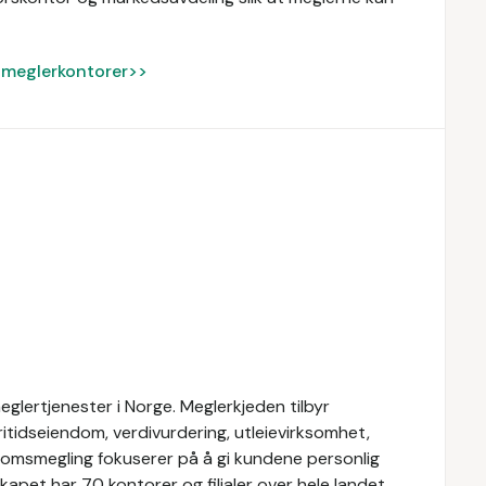
ke meglerkontorer>>
glertjenester i Norge. Meglerkjeden tilbyr
ritidseiendom, verdivurdering, utleievirksomhet,
domsmegling fokuserer på å gi kundene personlig
apet har 70 kontorer og filialer over hele landet.