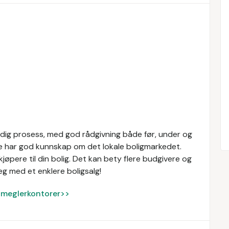
idig prosess, med god rådgivning både før, under og
re har god kunnskap om det lokale boligmarkedet.
øpere til din bolig. Det kan bety flere budgivere og
eg med et enklere boligsalg!
ke meglerkontorer>>