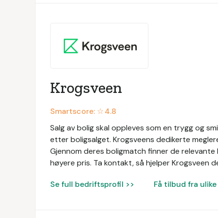
Krogsveen
Smartscore: ☆
4.8
Salg av bolig skal oppleves som en trygg og sm
etter boligsalget. Krogsveens dedikerte megle
Gjennom deres boligmatch finner de relevante kj
høyere pris. Ta kontakt, så hjelper Krogsveen d
Se full bedriftsprofil >>
Få tilbud fra uli