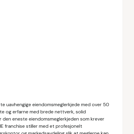
tørste uavhengige eiendomsmeglerkjede med over 50
te og erfarne med brede nettverk, solid
er den eneste eiendomsmeglerkjeden som krever
 franchise stiller med et profesjonelt
skontor og markedsavdeling slik at meglerne kan