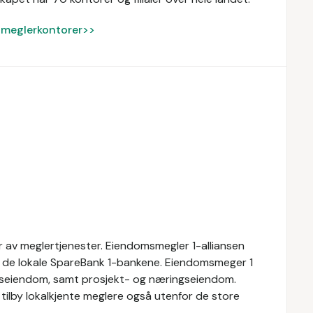
ke meglerkontorer>>
 av meglertjenester. Eiendomsmegler 1-alliansen
av de lokale SpareBank 1-bankene. Eiendomsmeger 1
ritidseiendom, samt prosjekt- og næringseiendom.
tilby lokalkjente meglere også utenfor de store