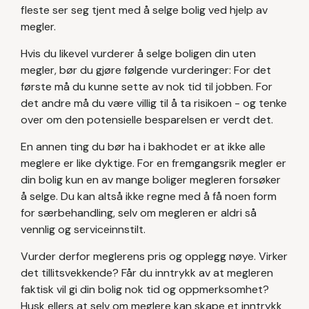
fleste ser seg tjent med å selge bolig ved hjelp av
megler.
Hvis du likevel vurderer å selge boligen din uten
megler, bør du gjøre følgende vurderinger: For det
første må du kunne sette av nok tid til jobben. For
det andre må du være villig til å ta risikoen - og tenke
over om den potensielle besparelsen er verdt det.
En annen ting du bør ha i bakhodet er at ikke alle
meglere er like dyktige. For en fremgangsrik megler er
din bolig kun en av mange boliger megleren forsøker
å selge. Du kan altså ikke regne med å få noen form
for særbehandling, selv om megleren er aldri så
vennlig og serviceinnstilt.
Vurder derfor meglerens pris og opplegg nøye. Virker
det tillitsvekkende? Får du inntrykk av at megleren
faktisk vil gi din bolig nok tid og oppmerksomhet?
Husk ellers at selv om meglere kan skape et inntrykk