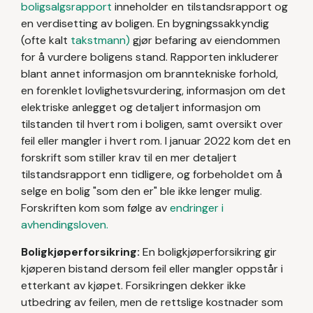
boligsalgsrapport
inneholder en tilstandsrapport og
en verdisetting av boligen. En bygningssakkyndig
(ofte kalt
takstmann)
gjør befaring av eiendommen
for å vurdere boligens stand. Rapporten inkluderer
blant annet informasjon om branntekniske forhold,
en forenklet lovlighetsvurdering, informasjon om det
elektriske anlegget og detaljert informasjon om
tilstanden til hvert rom i boligen, samt oversikt over
feil eller mangler i hvert rom. I januar 2022 kom det en
forskrift som stiller krav til en mer detaljert
tilstandsrapport enn tidligere, og forbeholdet om å
selge en bolig "som den er" ble ikke lenger mulig.
Forskriften kom som følge av
endringer i
avhendingsloven.
Boligkjøperforsikring:
En boligkjøperforsikring gir
kjøperen bistand dersom feil eller mangler oppstår i
etterkant av kjøpet. Forsikringen dekker ikke
utbedring av feilen, men de rettslige kostnader som