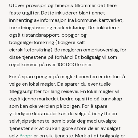
Utover provisjon og timepris tilkommer det flere
faste utgifter. Dette inkluderer blant annet
innhenting av informasjon fra kommune, kartverket,
forretningsfører og markedsføring. Det inkluderer
også tilstandsrapport, oppgjør og
boligselgerforsikring (tidligere kalt
eierskifteforsikring). Be megleren om prisoverslag for
disse tjenestene på forhånd. Et boligsalg vil som
regel komme på over 100.000 kroner.
For å spare penger på meglertjenesten er det lurt å
velge en lokal megler. Da sparer du eventuelle
tilleggsutgifter for lang reisevei. En lokal megler vil
også kjenne markedet bedre og sitte på kunnskap
som kan øke verdien på boligen.
‍
For å spare
ytterligere kostnader kan du velge å benytte en
selvhjelpstjeneste, som bistår deg med utvalgte
tjenester slik at du kan gjøre store deler av salget
selv.
Propr
er en slik tjeneste. Merk at et boligsalg er