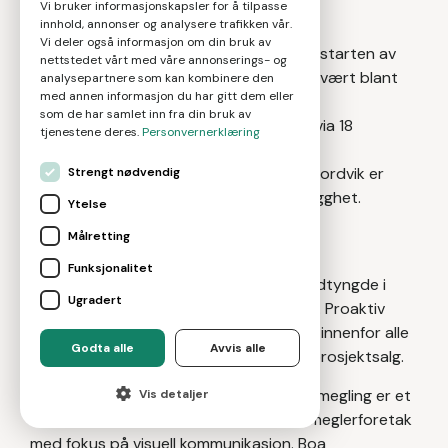
Vi bruker informasjonskapsler for å tilpasse
i bransjen.
innhold, annonser og analysere trafikken vår.
Vi deler også informasjon om din bruk av
Nordvik Eiendomsmegling:
Siden oppstarten av
nettstedet vårt med våre annonserings- og
Nordvik & Partners i 1989 har selskapet vært blant
analysepartnere som kan kombinere den
med annen informasjon du har gitt dem eller
de ledende eiendomsmeglerne. Nordvik
som de har samlet inn fra din bruk av
Eiendomsmegling yter meglertjenester via 18
tjenestene deres.
Personvernerklæring
kontorer og har en sterk posisjon i
premiumsegmentet av boligmarkedet. Nordvik er
Strengt nødvendig
svært opptatt av kunnskap, tillit og trygghet.
Ytelse
Proaktiv Eiendomsmegling:
Proaktiv
Målretting
Eiendomsmegling er en kvalitetsbasert
Funksjonalitet
eiendomsmeglerkjede som har sin hovedtyngde i
Ugradert
landets mest befolkningstette områder. Proaktiv
Eiendomsmegling tilbyr meglertjenester innenfor alle
Godta alle
Avvis alle
eiendomstyper, både bolig, næring og prosjektsalg.
Boa Eiendomsmegling:
Boa Eiendomsmegling er et
Vis detaljer
relativt ungt og nytenkende eiendomsmeglerforetak
med fokus på visuell kommunikasjon. Boa