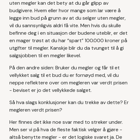
uten megler kan det bety at du går glipp av
budgivere. Hvem eller hvor mange som lar være å
legge inn bud på grunn av at du selger uten megler,
vil du sannsynligvis aldri få vite. Men hvis du skulle
befinne deg i en situasjon der budene uteblir, er det
en mager trøst at du har “spart” 100.000 kroner på
utgifter til megler. Kanskje blir du da tvunget til å gi
salgsjobben til en megler likevel.
På den andre siden: Bruker du megler og får til et
vellykket salg til et bud du er fornøyd med, vil du
neppe reflektere over om megleren var verdt prisen
- beviset er jo det vellykkede salget.
Så hva slags konklusjoner kan du trekke av dette? Er
megleren verdt prisen?
Her finnes det ikke noe svar med to streker under.
Men ser vi på hva de fleste faktisk velger å gjøre -
altså benytte megler - er det logiske svaret ja. De