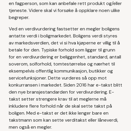
en fagperson, som kan anbefale rett produkt og/eller
tjeneste. Videre skal vi forsøke å oppklare noen ulike
begreper.
Ved en verdivurdering fastsetter en megler boligens
antatte verdi i boligmarkedet. Boligens verdi styres
av markedsverdien, det vi si hva kjøperne er villig til å
betale for den. Typiske forhold som ligger til grunn
for en verdivurdering er beliggenhet, standard, antall
soverom, solforhold, tomtestørrelse og nærhet til
eksempelvis offentlig kommunikasjon, butikker og
servicefunksjoner. Dette vurderes så opp mot
konkurransen i markedet. Siden 2016 har e-takst blitt
den nye bransjestandarden for verdivurdering. E-
takst setter strengere krav til at meglerne må
inkludere flere forhold når de skal sette takst på
boligen. Med e-takst er det ikke lenger bare en
takstmann som kan sette verditakst eller låneverdi,
men også en megler.