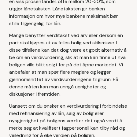
en viss prosentandel, ofte mellom 20-30%, som
utgjør lånetaksten. Lånetaksten gir banken
informasjon om hvor mye bankene maksimalt bør
stille tilgjengelig for lån.
Mange benytter verditakst ved arv eller dersom en
part skal kjøpes ut av felles bolig ved skilsmisse. I
disse tilfellene kan det dog være et godt alternativ å
be om en verdivurdering, slik at man kan finne ut hva
boligen ville blitt solgt for på det åpne markedet. Vi
anbefaler at man spør flere meglere og legger
gjennomsnittet av verdivurderingene til grunn. På
denne måten kan man unngå uenigheter og
diskusjoner i fremtiden.
Uansett om du ønsker en verdivurdering i forbindelse
med refinansiering av lån, salg av bolig eller
nysgjerrighet på boligens verdi er det også verdt å
merke seg at kvalifisert fagpersonell kan tilby råd og
veiledning for å øke verdien på boligen.