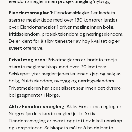
eiendomsmegler innen prosjektmegling/nybygg.
Eiendomsmegler 1:
EiendomsMegler 1 er landets
største meglerkjede med over 150 kontorer landet
over. Eiendomsmegler 1 driver megling innen bolig,
fritidseiendom, prosjekteiendom og næringseiendom.
De er kjent for å tilby tjenester av høy kvalitet og er
svært offensive.
Privatmegleren:
Privatmegleren er landets tredje
største meglerselskap, med over 70 kontorer.
Selskapet yter meglertjenester innen kjøp og salg av
bolig, fritidseiendom, nybygg og næringseiendom.
Privatmegleren har spesialisert seg innen det dyrere
boligsegmentet i Norge
.
Aktiv Eiendomsmegling:
Aktiv Eiendomsmegling er
Norges fjerde største meglerkjede. Aktiv
Eiendomsmegling er svært opptatt av lokalkunnskap
og kompetanse. Selskapets mål er å ha de beste