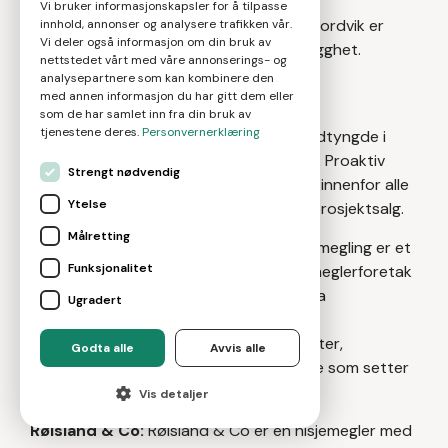
kontorer og har en sterk posisjon i
Vi bruker informasjonskapsler for å tilpasse
premiumsegmentet av boligmarkedet. Nordvik er
innhold, annonser og analysere trafikken vår.
Vi deler også informasjon om din bruk av
svært opptatt av kunnskap, tillit og trygghet.
nettstedet vårt med våre annonserings- og
analysepartnere som kan kombinere den
Proaktiv Eiendomsmegling:
Proaktiv
med annen informasjon du har gitt dem eller
Eiendomsmegling er en kvalitetsbasert
som de har samlet inn fra din bruk av
tjenestene deres.
Personvernerklæring
eiendomsmeglerkjede som har sin hovedtyngde i
landets mest befolkningstette områder. Proaktiv
Strengt nødvendig
Eiendomsmegling tilbyr meglertjenester innenfor alle
Ytelse
eiendomstyper, både bolig, næring og prosjektsalg.
Målretting
Boa Eiendomsmegling:
Boa Eiendomsmegling er et
Funksjonalitet
relativt ungt og nytenkende eiendomsmeglerforetak
med fokus på visuell kommunikasjon. Boa
Ugradert
Eiendomsmegling består av et team
eiendomsmeglere, markedsførere, stylister,
Godta alle
Avvis alle
designere, fotografer og tekstforfattere som setter
sitt preg på boligformidlingen.
Vis detaljer
Røisland & Co:
Røisland & Co er en nisjemegler med