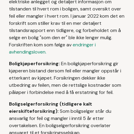
elektriske anlegget og detaljert informasjon om
tilstanden til hvert rom i boligen, samt oversikt over
feil eller mangler i hvert rom. I januar 2022 kom det en
forskrift som stiller krav til en mer detaljert
tilstandsrapport enn tidligere, og forbeholdet om å
selge en bolig "som den er" ble ikke lenger mulig.
Forskriften kom som følge av
endringer i
avhendingsloven.
Boligkjøperforsikring:
En boligkjøperforsikring gir
kjøperen bistand dersom feil eller mangler oppstår i
etterkant av kjøpet. Forsikringen dekker ikke
utbedring av feilen, men de rettslige kostnader som
påløper i forbindelse med å få erstatning for feil.
Boligselgerforsikring (tidligere kalt
eierskifteforsikring):
Som boligselger står du
ansvarlig for feil og mangler i inntil 5 år etter
overtakelsen.
En boligselgerforsikring overlater
ansvaret til et forsikringsselskap.