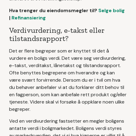
Hva trenger du eiendomsmegler til?
Selge bolig
|
Refinansiering
Verdivurdering, e-takst eller
tilstandsrapport?
Det er flere begreper som er knyttet til det å
vurdere en boligs verdi. Det være seg verdivurdering,
e-takst, verditakst, lånetakst og tilstandsrapport.
Ofte benyttes begrepene om hverandre og kan
være svært forvirrende. Dersom du er i tvil om hva
du behøver anbefaler vi at du forklarer ditt behov til
en fagperson, som kan anbefale rett produkt og/eller
tjeneste. Videre skal vi forsøke å oppklare noen ulike
begreper.
Ved en verdivurdering fastsetter en megler boligens
antatte verdi i boligmarkedet. Boligens verdi styres
av markedsverdien, det vi si hva kjøperne er villig til å