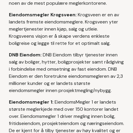
noen av de mest populære meglerkontorene.
Eiendomsmegler Krogsveen:
Krogsveen er en av
landets fremste eiendomsmeglere. Krogsveen yter
meglertjenester innen kjøp, salg og utleie.
Krogsveens visjon er å skape verdens enkleste
boligreise og legge til rette for et optimalt salg.
DNB Eiendom:
DNB Eiendom tilbyr tjenester innen
salg av boliger, hytter, boligprosjekter samt rådgiving
i forbindelse med omsetning av fast eiendom. DNB
Eiendom er den foretrukne eiendomsmegleren av 2,3
millioner kunder og er landets største
eiendomsmegler innen prosjektmegling/nybygg.
Eiendomsmegler 1:
EiendomsMegler 1 er landets
største meglerkjede med over 150 kontorer landet
over. Eiendomsmegler 1 driver megling innen bolig,
fritidseiendom, prosjekteiendom og næringseiendom.
De er kjent for å tilby tjenester av høy kvalitet og er