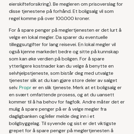
eierskifteforsikring). Be megleren om prisoverslag for
disse tjenestene på forhånd. Et boligsalg vil som
regel komme på over 100.000 kroner.
For å spare penger på meglertjenesten er det lurt å
velge en lokal megler. Da sparer du eventuelle
tilleggsutgifter for lang reisevei. En lokal megler vil
også kjenne markedet bedre og sitte på kunnskap
som kan øke verdien på boligen.
‍
For å spare
ytterligere kostnader kan du velge å benytte en
selvhjelpstjeneste, som bistår deg med utvalgte
tjenester slik at du kan gjøre store deler av salget
selv.
Propr
er en slik tjeneste. Merk at et boligsalg er
en svært omfattende prosess, og at du uansett
kommer til å ha behov for fagfolk. Andre måter det er
mulig å spare penger på er å velge megler fra
dagligbanken og/eller melde deg inn i et
boligbyggelag. Til syvende og sist er det viktigste
grepet for å spare penger på meglertjenesten å