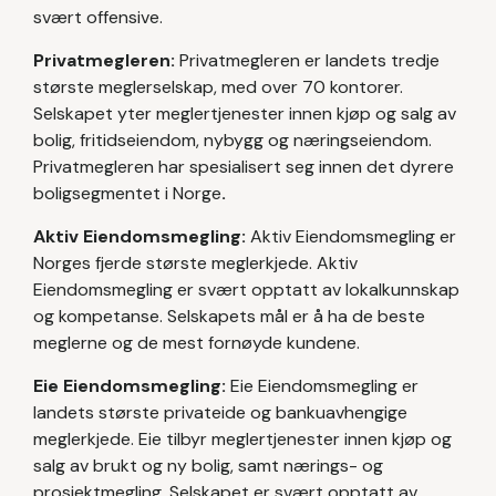
svært offensive.
Privatmegleren:
Privatmegleren er landets tredje
største meglerselskap, med over 70 kontorer.
Selskapet yter meglertjenester innen kjøp og salg av
bolig, fritidseiendom, nybygg og næringseiendom.
Privatmegleren har spesialisert seg innen det dyrere
boligsegmentet i Norge
.
Aktiv Eiendomsmegling:
Aktiv Eiendomsmegling er
Norges fjerde største meglerkjede. Aktiv
Eiendomsmegling er svært opptatt av lokalkunnskap
og kompetanse. Selskapets mål er å ha de beste
meglerne og de mest fornøyde kundene.
Eie Eiendomsmegling:
Eie Eiendomsmegling er
landets største privateide og bankuavhengige
meglerkjede. Eie tilbyr meglertjenester innen kjøp og
salg av brukt og ny bolig, samt nærings- og
prosjektmegling. Selskapet er svært opptatt av