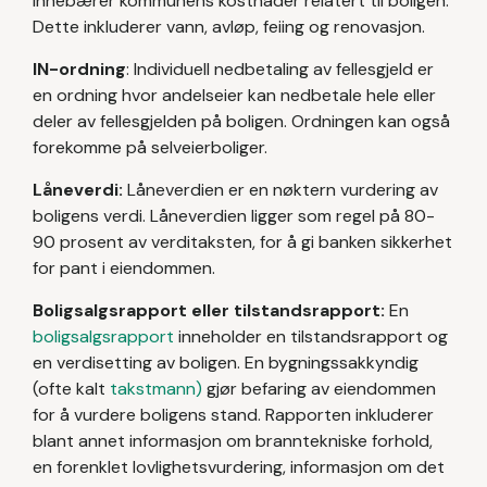
innebærer kommunens kostnader relatert til boligen.
Dette inkluderer vann, avløp, feiing og renovasjon.
IN-ordning
: Individuell nedbetaling av fellesgjeld er
en ordning hvor andelseier kan nedbetale hele eller
deler av fellesgjelden på boligen. Ordningen kan også
forekomme på selveierboliger.
Låneverdi:
Låneverdien er en nøktern vurdering av
boligens verdi. Låneverdien ligger som regel på 80-
90 prosent av verditaksten, for å gi banken sikkerhet
for pant i eiendommen.
Boligsalgsrapport eller tilstandsrapport:
En
boligsalgsrapport
inneholder en tilstandsrapport og
en verdisetting av boligen. En bygningssakkyndig
(ofte kalt
takstmann)
gjør befaring av eiendommen
for å vurdere boligens stand. Rapporten inkluderer
blant annet informasjon om branntekniske forhold,
en forenklet lovlighetsvurdering, informasjon om det