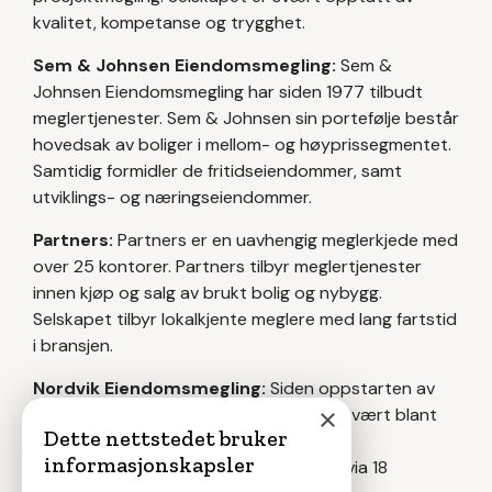
kvalitet, kompetanse og trygghet.
Sem & Johnsen Eiendomsmegling:
Sem &
Johnsen Eiendomsmegling har siden 1977 tilbudt
meglertjenester. Sem & Johnsen sin portefølje består
hovedsak av boliger i mellom- og høyprissegmentet.
Samtidig formidler de fritidseiendommer, samt
utviklings- og næringseiendommer.
Partners:
Partners er en uavhengig meglerkjede med
over 25 kontorer. Partners tilbyr meglertjenester
innen kjøp og salg av brukt bolig og nybygg.
Selskapet tilbyr lokalkjente meglere med lang fartstid
i bransjen.
Nordvik Eiendomsmegling:
Siden oppstarten av
×
Nordvik & Partners i 1989 har selskapet vært blant
Dette nettstedet bruker
de ledende eiendomsmeglerne. Nordvik
informasjonskapsler
Eiendomsmegling yter meglertjenester via 18