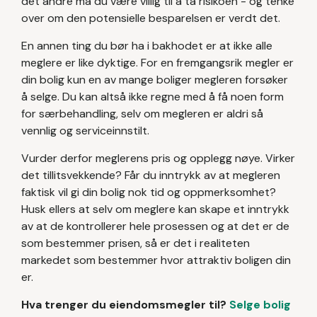
det andre må du være villig til å ta risikoen - og tenke
over om den potensielle besparelsen er verdt det.
En annen ting du bør ha i bakhodet er at ikke alle
meglere er like dyktige. For en fremgangsrik megler er
din bolig kun en av mange boliger megleren forsøker
å selge. Du kan altså ikke regne med å få noen form
for særbehandling, selv om megleren er aldri så
vennlig og serviceinnstilt.
Vurder derfor meglerens pris og opplegg nøye. Virker
det tillitsvekkende? Får du inntrykk av at megleren
faktisk vil gi din bolig nok tid og oppmerksomhet?
Husk ellers at selv om meglere kan skape et inntrykk
av at de kontrollerer hele prosessen og at det er de
som bestemmer prisen, så er det i realiteten
markedet som bestemmer hvor attraktiv boligen din
er.
Hva trenger du eiendomsmegler til?
Selge bolig