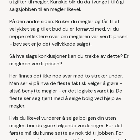
utgifter til megler. Kanskje blir du da tvunget til å gi
salgsjobben til en megler likevel.
På den andre siden: Bruker du megler og får til et
vellykket salg til et bud du er fornøyd med, vil du
neppe reflektere over om megleren var verdt prisen
- beviset er jo det vellykkede salget.
Så hva slags konklusjoner kan du trekke av dette? Er
megleren verdt prisen?
Her finnes det ikke noe svar med to streker under.
Men ser vi på hva de fleste faktisk velger å gjøre -
altså benytte megler - er det logiske svaret ja. De
fleste ser seg tjent med å selge bolig ved hjelp av
megler.
Hvis du likevel vurderer å selge boligen din uten
megler, bør du gjøre følgende vurderinger: For det
første må du kunne sette av nok tid til jobben. For