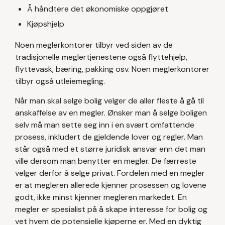
Å håndtere det økonomiske oppgjøret
Kjøpshjelp
Noen meglerkontorer tilbyr ved siden av de
tradisjonelle meglertjenestene også flyttehjelp,
flyttevask, bæring, pakking osv. Noen meglerkontorer
tilbyr også utleiemegling.
Når man skal selge bolig velger de aller fleste å gå til
anskaffelse av en megler. Ønsker man å selge boligen
selv må man sette seg inn i en svært omfattende
prosess, inkludert de gjeldende lover og regler. Man
står også med et større juridisk ansvar enn det man
ville dersom man benytter en megler. De færreste
velger derfor å selge privat. Fordelen med en megler
er at megleren allerede kjenner prosessen og lovene
godt, ikke minst kjenner megleren markedet. En
megler er spesialist på å skape interesse for bolig og
vet hvem de potensielle kjøperne er. Med en dyktig