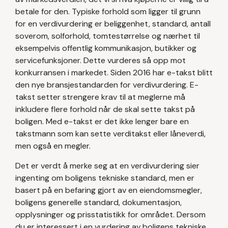
betale for den. Typiske forhold som ligger til grunn
for en verdivurdering er beliggenhet, standard, antall
soverom, solforhold, tomtestørrelse og nærhet til
eksempelvis offentlig kommunikasjon, butikker og
servicefunksjoner. Dette vurderes så opp mot
konkurransen i markedet. Siden 2016 har e-takst blitt
den nye bransjestandarden for verdivurdering. E-
takst setter strengere krav til at meglerne må
inkludere flere forhold når de skal sette takst på
boligen. Med e-takst er det ikke lenger bare en
takstmann som kan sette verditakst eller låneverdi,
men også en megler.
Det er verdt å merke seg at en verdivurdering sier
ingenting om boligens tekniske standard, men er
basert på en befaring gjort av en eiendomsmegler,
boligens generelle standard, dokumentasjon,
opplysninger og prisstatistikk for området. Dersom
du er interessert i en vurdering av boligens tekniske