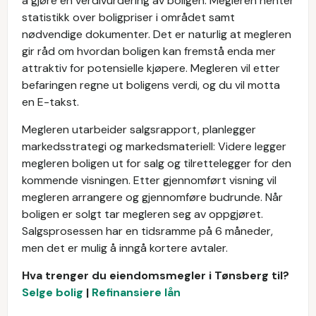
å gjøre en verdivurdering av boligen. Megleren henter
statistikk over boligpriser i området samt
nødvendige dokumenter. Det er naturlig at megleren
gir råd om hvordan boligen kan fremstå enda mer
attraktiv for potensielle kjøpere. Megleren vil etter
befaringen regne ut boligens verdi, og du vil motta
en E-takst.
Megleren utarbeider salgsrapport, planlegger
markedsstrategi og markedsmateriell: Videre legger
megleren boligen ut for salg og tilrettelegger for den
kommende visningen. Etter gjennomført visning vil
megleren arrangere og gjennomføre budrunde. Når
boligen er solgt tar megleren seg av oppgjøret.
Salgsprosessen har en tidsramme på 6 måneder,
men det er mulig å inngå kortere avtaler.
Hva trenger du eiendomsmegler i Tønsberg til?
Selge bolig
|
Refinansiere lån