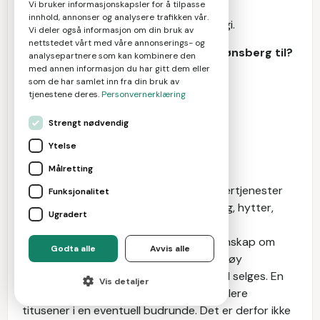
Vi bruker informasjonskapsler for å tilpasse
rådgiving innen boligutvikling,
innhold, annonser og analysere trafikken vår.
markedskommunikasjon og salgsstrategi.
Vi deler også informasjon om din bruk av
nettstedet vårt med våre annonserings- og
Hva trenger du eiendomsmegler i Tønsberg til?
analysepartnere som kan kombinere den
Selge bolig
|
Refinansiere lån
med annen informasjon du har gitt dem eller
som de har samlet inn fra din bruk av
tjenestene deres.
Personvernerklæring
Hva gjør en
eiendomsmegler i
Strengt nødvendig
Ytelse
Tønsberg?
Målretting
Eiendomsmeglere i Tønsberg yter meglertjenester
Funksjonalitet
innen kjøp og salg av brukt bolig, nybygg, hytter,
Ugradert
næringseiendom og tomter. En dyktig
eiendomsmegler bør ha svært god kunnskap om
Godta alle
Avvis alle
området det megles i, lang erfaring og høy
kompetanse på den type bolig som skal selges. En
Vis detaljer
megler og dens nettverk kan generere flere
titusener i en eventuell budrunde. Det er derfor ikke