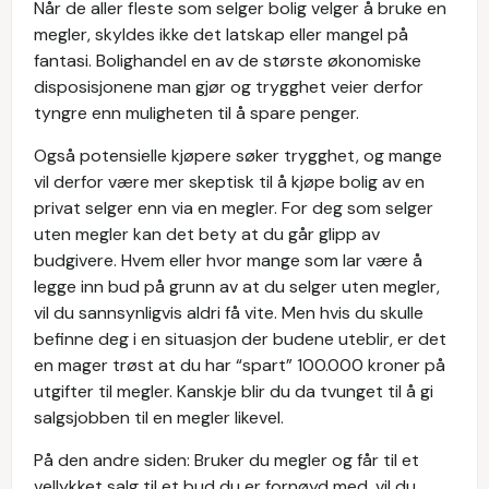
Når de aller fleste som selger bolig velger å bruke en
megler, skyldes ikke det latskap eller mangel på
fantasi. Bolighandel en av de største økonomiske
disposisjonene man gjør og trygghet veier derfor
tyngre enn muligheten til å spare penger.
Også potensielle kjøpere søker trygghet, og mange
vil derfor være mer skeptisk til å kjøpe bolig av en
privat selger enn via en megler. For deg som selger
uten megler kan det bety at du går glipp av
budgivere. Hvem eller hvor mange som lar være å
legge inn bud på grunn av at du selger uten megler,
vil du sannsynligvis aldri få vite. Men hvis du skulle
befinne deg i en situasjon der budene uteblir, er det
en mager trøst at du har “spart” 100.000 kroner på
utgifter til megler. Kanskje blir du da tvunget til å gi
salgsjobben til en megler likevel.
På den andre siden: Bruker du megler og får til et
vellykket salg til et bud du er fornøyd med, vil du