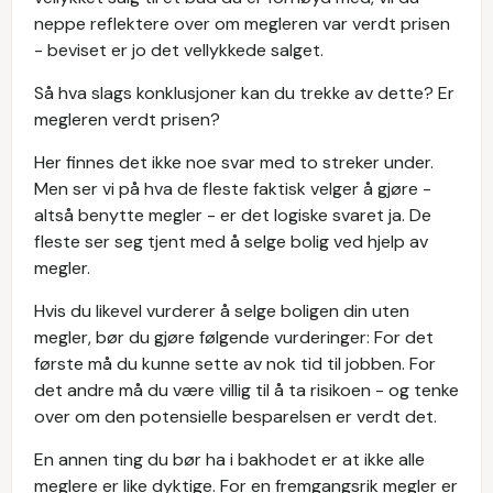
neppe reflektere over om megleren var verdt prisen
- beviset er jo det vellykkede salget.
Så hva slags konklusjoner kan du trekke av dette? Er
megleren verdt prisen?
Her finnes det ikke noe svar med to streker under.
Men ser vi på hva de fleste faktisk velger å gjøre -
altså benytte megler - er det logiske svaret ja. De
fleste ser seg tjent med å selge bolig ved hjelp av
megler.
Hvis du likevel vurderer å selge boligen din uten
megler, bør du gjøre følgende vurderinger: For det
første må du kunne sette av nok tid til jobben. For
det andre må du være villig til å ta risikoen - og tenke
over om den potensielle besparelsen er verdt det.
En annen ting du bør ha i bakhodet er at ikke alle
meglere er like dyktige. For en fremgangsrik megler er