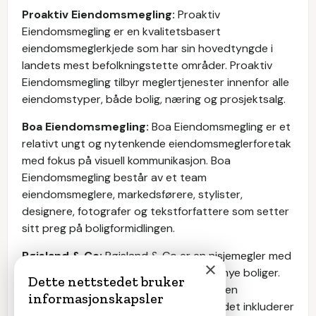
Proaktiv Eiendomsmegling:
Proaktiv
Eiendomsmegling er en kvalitetsbasert
eiendomsmeglerkjede som har sin hovedtyngde i
landets mest befolkningstette områder. Proaktiv
Eiendomsmegling tilbyr meglertjenester innenfor alle
eiendomstyper, både bolig, næring og prosjektsalg.
Boa Eiendomsmegling:
Boa Eiendomsmegling er et
relativt ungt og nytenkende eiendomsmeglerforetak
med fokus på visuell kommunikasjon. Boa
Eiendomsmegling består av et team
eiendomsmeglere, markedsførere, stylister,
designere, fotografer og tekstforfattere som setter
sitt preg på boligformidlingen.
Røisland & Co:
Røisland & Co er en nisjemegler med
×
spesialisering innen utvikling og salg av nye boliger.
Dette nettstedet bruker
Røisland & Co tilbyr meglertjenester innen
informasjonskapsler
prosjektsalg og boligsalg. Tjenestetilbudet inkluderer