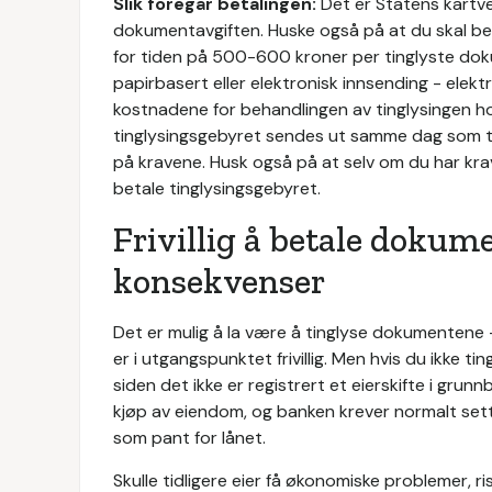
Slik foregår betalingen:
Det er Statens kartver
dokumentavgiften. Huske også på at du skal beta
for tiden på 500-600 kroner per tinglyste dok
papirbasert eller elektronisk innsending - elektr
kostnadene for behandlingen av tinglysingen h
tinglysingsgebyret sendes ut samme dag som tin
på kravene. Husk også på at selv om du har krav
betale tinglysingsgebyret.
Frivillig å betale dokum
konsekvenser
Det er mulig å la være å tinglyse dokumentene
er i utgangspunktet frivillig. Men hvis du ikke ti
siden det ikke er registrert et eierskifte i grun
kjøp av eiendom, og banken krever normalt sett 
som pant for lånet.
Skulle tidligere eier få økonomiske problemer, ri