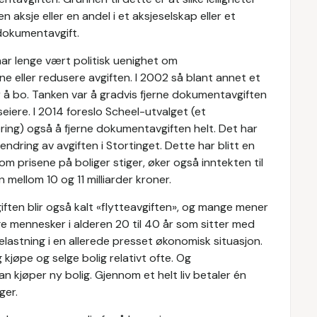
 aksje eller en andel i et aksjeselskap eller et
 dokumentavgift.
ar lenge vært politisk uenighet om
ne eller redusere avgiften. I 2002 så blant annet et
r å bo. Tanken var å gradvis fjerne dokumentavgiften
seiere. I 2014 foreslo Scheel-utvalget (et
ring) også å fjerne dokumentavgiften helt. Det har
 endring av avgiften i Stortinget. Dette har blitt en
om prisene på boliger stiger, øker også inntekten til
mellom 10 og 11 milliarder kroner.
ten blir også kalt «flytteavgiften», og mange mener
ge mennesker i alderen 20 til 40 år som sitter med
elastning i en allerede presset økonomisk situasjon.
g kjøpe og selge bolig relativt ofte. Og
 kjøper ny bolig. Gjennom et helt liv betaler én
ger.