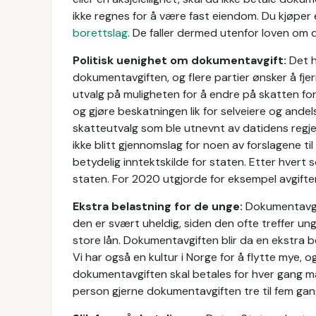
ikke regnes for å være fast eiendom. Du kjøper en
borettslag
. De faller dermed utenfor loven om
Politisk uenighet om dokumentavgift:
Det h
dokumentavgiften, og flere partier ønsker å fjer
utvalg på muligheten for å endre på skatten fo
og gjøre beskatningen lik for selveiere og andel
skatteutvalg som ble utnevnt av datidens regje
ikke blitt gjennomslag for noen av forslagene til
betydelig inntektskilde for staten. Etter hvert s
staten. For 2020 utgjorde for eksempel avgiften 
Ekstra belastning for de unge:
Dokumentavgif
den er svært uheldig, siden den ofte treffer un
store lån. Dokumentavgiften blir da en ekstra b
Vi har også en kultur i Norge for å flytte mye, o
dokumentavgiften skal betales for hver gang man
person gjerne dokumentavgiften tre til fem gan