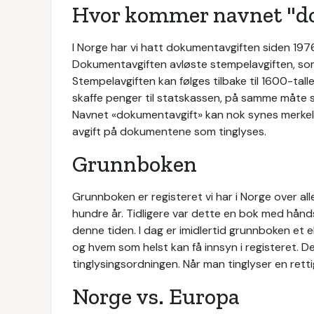
Hvor kommer navnet "do
I Norge har vi hatt dokumentavgiften siden 197
Dokumentavgiften avløste stempelavgiften, som v
Stempelavgiften kan følges tilbake til 1600-ta
skaffe penger til statskassen, på samme måte s
Navnet «dokumentavgift» kan nok synes merkel
avgift på dokumentene som tinglyses.
Grunnboken
Grunnboken er registeret vi har i Norge over all
hundre år. Tidligere var dette en bok med hån
denne tiden. I dag er imidlertid grunnboken et el
og hvem som helst kan få innsyn i registeret. D
tinglysingsordningen. Når man tinglyser en rett
Norge vs. Europa