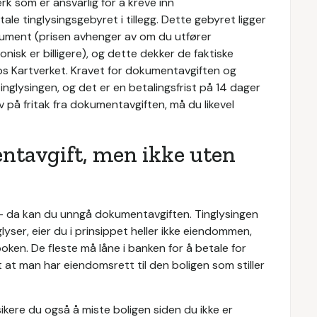
k som er ansvarlig for å kreve inn
le tinglysingsgebyret i tillegg. Dette gebyret ligger
ument (prisen avhenger av om du utfører
onisk er billigere), og dette dekker de faktiske
os Kartverket. Kravet for dokumentavgiften og
glysingen, og det er en betalingsfrist på 14 dager
 på fritak fra dokumentavgiften, må du likevel
entavgift, men ikke uten
 - da kan du unngå dokumentavgiften. Tinglysingen
nglyser, eier du i prinsippet heller ikke eiendommen,
nboken. De fleste må låne i banken for å betale for
at man har eiendomsrett til den boligen som stiller
sikere du også å miste boligen siden du ikke er