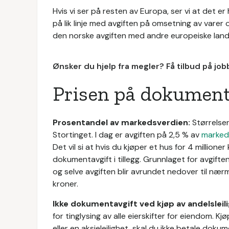
Hvis vi ser på resten av Europa, ser vi at det e
på lik linje med avgiften på omsetning av varer 
den norske avgiften med andre europeiske land, 
Ønsker du hjelp fra megler? Få tilbud på jo
Prisen på dokument
Prosentandel av markedsverdien:
Størrelsen
Stortinget. I dag er avgiften på 2,5 % av
marked
Det vil si at hvis du kjøper et hus for 4 million
dokumentavgift i tillegg. Grunnlaget for avgift
og selve avgiften blir avrundet nedover til nær
kroner.
Ikke dokumentavgift ved kjøp av andelsleili
for tinglysing av alle eierskifter for eiendom. Kj
eller en aksjeleilighet, skal du ikke betale dokum