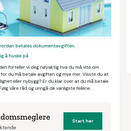
vordan betales dokumentavgiften
ig å huske på
den forteller vi deg nøyaktig hva du må vite om
vorfor du må betale avgiften og mye mer. Visste du at
lighet eller nybygg? Er du klar over at du må betale
ølg våre råd og unngå de vanligste feilene.
iendomsmeglere
Start her
iktende