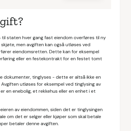
gift?
til staten hver gang fast eiendom overføres til ny
t skjøte, men avgiften kan også utløses ved
rfører eiendomsretten. Dette kan for eksempel
føring eller en festekontrakt for en festet tomt
le dokumenter, tinglyses - dette er altså ikke en
. Avgiften utløses for eksempel ved tinglysing av
er en enebolig, et rekkehus eller en enhet i et
e eieren av eiendommen, siden det er tinglysingen
vtale om det er selger eller kjøper som skal betale
øper betaler denne avgiften.