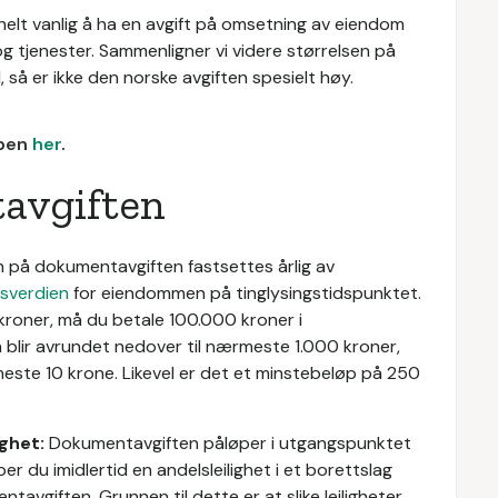
r helt vanlig å ha en avgift på omsetning av eiendom
og tjenester. Sammenligner vi videre størrelsen på
så er ikke den norske avgiften spesielt høy.
bben
her
.
avgiften
 på dokumentavgiften fastsettes årlig av
sverdien
for eiendommen på tinglysingstidspunktet.
er kroner, må du betale 100.000 kroner i
en blir avrundet nedover til nærmeste 1.000 kroner,
meste 10 krone. Likevel er det et minstebeløp på 250
ghet:
Dokumentavgiften påløper i utgangspunktet
øper du imidlertid en andelsleilighet i et borettslag
entavgiften. Grunnen til dette er at slike leiligheter