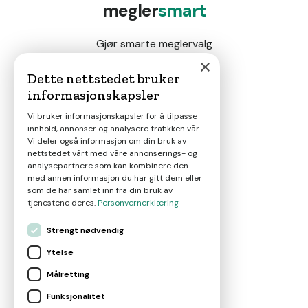
megler
smart
Gjør smarte meglervalg
×
Dette nettstedet bruker
informasjonskapsler
Magasin
Vi bruker informasjonskapsler for å tilpasse
innhold, annonser og analysere trafikken vår.
Nyheter
Vi deler også informasjon om din bruk av
nettstedet vårt med våre annonserings- og
analysepartnere som kan kombinere den
Om oss
med annen informasjon du har gitt dem eller
som de har samlet inn fra din bruk av
tjenestene deres.
Personvernerklæring
Kontakt
Strengt nødvendig
Ytelse
Brukervilkår
Målretting
Funksjonalitet
Leverandørvilkår