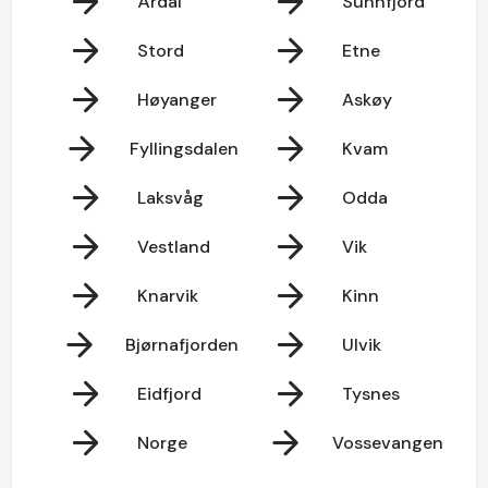
Årdal
Sunnfjord
Stord
Etne
Høyanger
Askøy
Fyllingsdalen
Kvam
Laksvåg
Odda
Vestland
Vik
Knarvik
Kinn
Bjørnafjorden
Ulvik
Eidfjord
Tysnes
Norge
Vossevangen