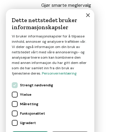
Gjør smarte meglervalg
×
Dette nettstedet bruker
informasjonskapsler
Magasin
Vi bruker informasjonskapsler for å tilpasse
innhold, annonser og analysere trafikken vår.
Nyheter
Vi deler også informasjon om din bruk av
nettstedet vårt med våre annonserings- og
analysepartnere som kan kombinere den
Om oss
med annen informasjon du har gitt dem eller
som de har samlet inn fra din bruk av
tjenestene deres.
Personvernerklæring
Kontakt
Strengt nødvendig
Ytelse
Brukervilkår
Målretting
Funksjonalitet
Leverandørvilkår
Ugradert