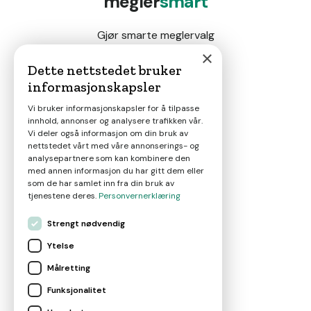
megler
smart
Gjør smarte meglervalg
×
Dette nettstedet bruker
informasjonskapsler
Magasin
Vi bruker informasjonskapsler for å tilpasse
innhold, annonser og analysere trafikken vår.
Nyheter
Vi deler også informasjon om din bruk av
nettstedet vårt med våre annonserings- og
analysepartnere som kan kombinere den
Om oss
med annen informasjon du har gitt dem eller
som de har samlet inn fra din bruk av
tjenestene deres.
Personvernerklæring
Kontakt
Strengt nødvendig
Ytelse
Brukervilkår
Målretting
Funksjonalitet
Leverandørvilkår