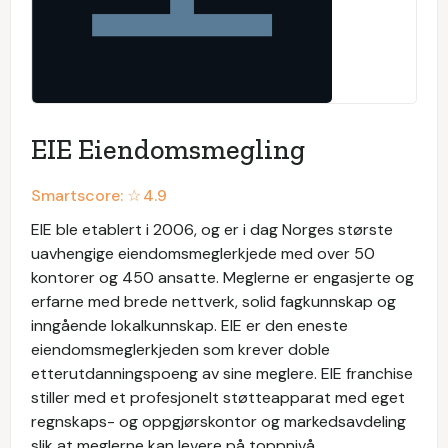
EIE Eiendomsmegling
Smartscore: ☆
4.9
EIE ble etablert i 2006, og er i dag Norges største
uavhengige eiendomsmeglerkjede med over 50
kontorer og 450 ansatte. Meglerne er engasjerte og
erfarne med brede nettverk, solid fagkunnskap og
inngående lokalkunnskap. EIE er den eneste
eiendomsmeglerkjeden som krever doble
etterutdanningspoeng av sine meglere. EIE franchise
stiller med et profesjonelt støtteapparat med eget
regnskaps- og oppgjørskontor og markedsavdeling
slik at meglerne kan levere på toppnivå.