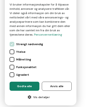
Vi bruker informasjonskapsler for å tilpasse
innhold, annonser og analysere trafikken vår.
Nyheter
Vi deler også informasjon om din bruk av
nettstedet vårt med våre annonserings- og
analysepartnere som kan kombinere den
Om oss
med annen informasjon du har gitt dem eller
som de har samlet inn fra din bruk av
tjenestene deres.
Personvernerklæring
Kontakt
Strengt nødvendig
Ytelse
Brukervilkår
Målretting
Funksjonalitet
Leverandørvilkår
Ugradert
For eiendomsmeglere
Godta alle
Avvis alle
©
2026
Marketplace AS
Vis detaljer