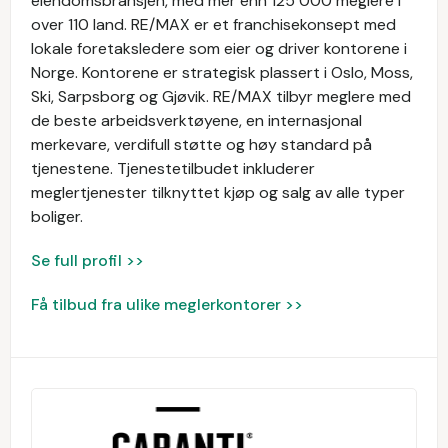
eiendomsbransjen, med mer enn 125 000 meglere i
over 110 land. RE/MAX er et franchisekonsept med
lokale foretaksledere som eier og driver kontorene i
Norge. Kontorene er strategisk plassert i Oslo, Moss,
Ski, Sarpsborg og Gjøvik. RE/MAX tilbyr meglere med
de beste arbeidsverktøyene, en internasjonal
merkevare, verdifull støtte og høy standard på
tjenestene. Tjenestetilbudet inkluderer
meglertjenester tilknyttet kjøp og salg av alle typer
boliger.
Se full profil >>
Få tilbud fra ulike meglerkontorer >>