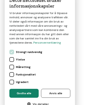
Dette nettstedet bruker
informasjonskapsler
Magasin
Vi bruker informasjonskapsler for å tilpasse
innhold, annonser og analysere trafikken vår.
Nyheter
Vi deler også informasjon om din bruk av
nettstedet vårt med våre annonserings- og
analysepartnere som kan kombinere den
Om oss
med annen informasjon du har gitt dem eller
som de har samlet inn fra din bruk av
tjenestene deres.
Personvernerklæring
Kontakt
Strengt nødvendig
Ytelse
Brukervilkår
Målretting
Funksjonalitet
Leverandørvilkår
Ugradert
For eiendomsmeglere
Godta alle
Avvis alle
©
2026
Marketplace AS
Vis detaljer