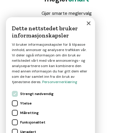
Gjør smarte meglervalg
×
Dette nettstedet bruker
informasjonskapsler
Magasin
Vi bruker informasjonskapsler for å tilpasse
innhold, annonser og analysere trafikken vår.
Nyheter
Vi deler også informasjon om din bruk av
nettstedet vårt med våre annonserings- og
analysepartnere som kan kombinere den
Om oss
med annen informasjon du har gitt dem eller
som de har samlet inn fra din bruk av
tjenestene deres.
Personvernerklæring
Kontakt
Strengt nødvendig
Ytelse
Brukervilkår
Målretting
Funksjonalitet
Leverandørvilkår
Ugradert