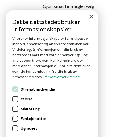
Gjør smarte meglervalg
×
Dette nettstedet bruker
informasjonskapsler
Magasin
Vi bruker informasjonskapsler for å tilpasse
innhold, annonser og analysere trafikken vår.
Nyheter
Vi deler også informasjon om din bruk av
nettstedet vårt med våre annonserings- og
analysepartnere som kan kombinere den
Om oss
med annen informasjon du har gitt dem eller
som de har samlet inn fra din bruk av
tjenestene deres.
Personvernerklæring
Kontakt
Strengt nødvendig
Ytelse
Brukervilkår
Målretting
Funksjonalitet
Leverandørvilkår
Ugradert