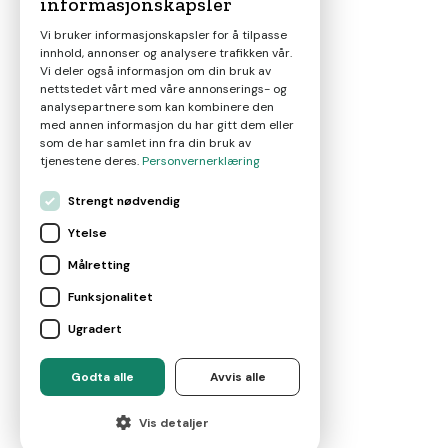
informasjonskapsler
Magasin
Vi bruker informasjonskapsler for å tilpasse
innhold, annonser og analysere trafikken vår.
Nyheter
Vi deler også informasjon om din bruk av
nettstedet vårt med våre annonserings- og
analysepartnere som kan kombinere den
Om oss
med annen informasjon du har gitt dem eller
som de har samlet inn fra din bruk av
tjenestene deres.
Personvernerklæring
Kontakt
Strengt nødvendig
Ytelse
Brukervilkår
Målretting
Funksjonalitet
Leverandørvilkår
Ugradert
For eiendomsmeglere
Godta alle
Avvis alle
©
2026
Marketplace AS
Vis detaljer