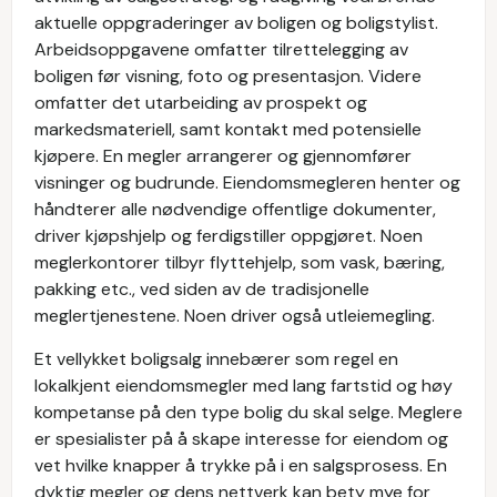
aktuelle oppgraderinger av boligen og boligstylist.
Arbeidsoppgavene omfatter tilrettelegging av
boligen før visning, foto og presentasjon. Videre
omfatter det utarbeiding av prospekt og
markedsmateriell, samt kontakt med potensielle
kjøpere. En megler arrangerer og gjennomfører
visninger og budrunde. Eiendomsmegleren henter og
håndterer alle nødvendige offentlige dokumenter,
driver kjøpshjelp og ferdigstiller oppgjøret. Noen
meglerkontorer tilbyr flyttehjelp, som vask, bæring,
pakking etc., ved siden av de tradisjonelle
meglertjenestene. Noen driver også utleiemegling.
Et vellykket boligsalg innebærer som regel en
lokalkjent eiendomsmegler med lang fartstid og høy
kompetanse på den type bolig du skal selge. Meglere
er spesialister på å skape interesse for eiendom og
vet hvilke knapper å trykke på i en salgsprosess. En
dyktig megler og dens nettverk kan bety mye for