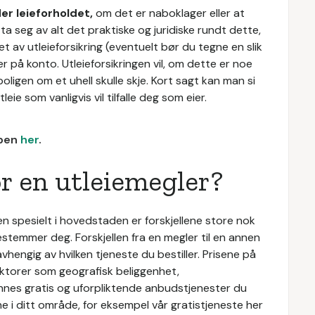
er leieforholdet,
om det er naboklager eller at
n ta seg av alt det praktiske og juridiske rundt dette,
ket av utleieforsikring (eventuelt bør du tegne en slik
er på konto. Utleieforsikringen vil, om dette er noe
oligen om et uhell skulle skje. Kort sagt kan man si
eie som vanligvis vil tilfalle deg som eier.
bben
her
.
r en utleiemegler?
n spesielt i hovedstaden er forskjellene store nok
bestemmer deg. Forskjellen fra en megler til en annen
 avhengig av hvilken tjeneste du bestiller. Prisene på
 faktorer som geografisk beliggenhet,
innes gratis og uforpliktende anbudstjenester du
ne i ditt område, for eksempel vår gratistjeneste her