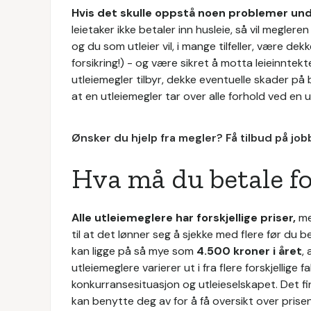
Hvis det skulle oppstå noen problemer und
leietaker ikke betaler inn husleie, så vil meglere
og du som utleier vil, i mange tilfeller, være dek
forsikring!) - og være sikret å motta leieinntekt
utleiemegler tilbyr, dekke eventuelle skader på b
at en utleiemegler tar over alle forhold ved en utl
Ønsker du hjelp fra megler? Få tilbud på jo
Hva må du betale fo
Alle utleiemeglere har forskjellige priser,
me
til at det lønner seg å sjekke med flere før du 
kan ligge på så mye som
4.500 kroner i året
,
utleiemeglere varierer ut i fra flere forskjellige
konkurransesituasjon og utleieselskapet. Det f
kan benytte deg av for å få oversikt over prise