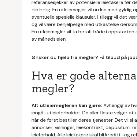
referansesjekker av potensielle leietakere før 
din bolig. En utleiemegler vil ordne med gyldig
eventuelle spesielle klausuler. I tillegg vil det 
og vil være behjelpelige med utkastelse dersom 
En utleiemegler vil ta betalt både i oppstarte
av månedsleien.
Ønsker du hjelp fra megler? Få tilbud på jo
Hva er gode alternat
megler?
Alt utleiemegleren kan gjøre:
Avhengig av hvil
inngå i utleieforholdet. De aller fleste velger at 
når de først bestiller deres tjenester. Det vil s
annonser, visninger, leiekontrakt, depositum, r
leieforhold. Alle leietakere skal bli kreditt -og r