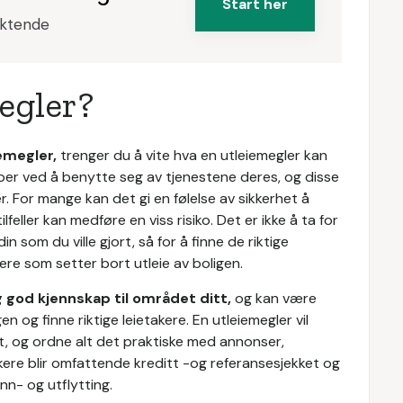
Start her
iktende
egler?
iemegler,
trenger du å vite hva en utleiemegler kan
mper ved å benytte seg av tjenestene deres, og disse
r. For mange kan det gi en følelse av sikkerhet å
tilfeller kan medføre en viss risiko. Det er ikke å ta for
in som du ville gjort, så for å finne de riktige
lere som setter bort utleie av boligen.
g god kjennskap til området ditt,
og kan være
n og finne riktige leietakere. En utleiemegler vil
utt, og ordne alt det praktiske med annonser,
akere blir omfattende kreditt -og referansesjekket og
nn- og utflytting.