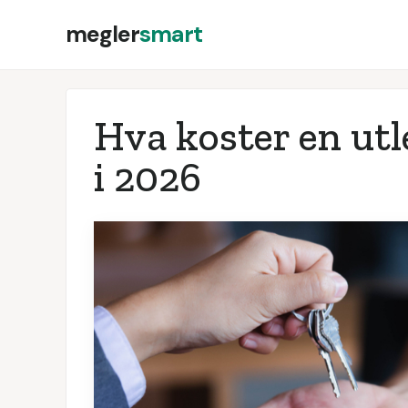
megler
smart
Hva koster en utl
i
2026