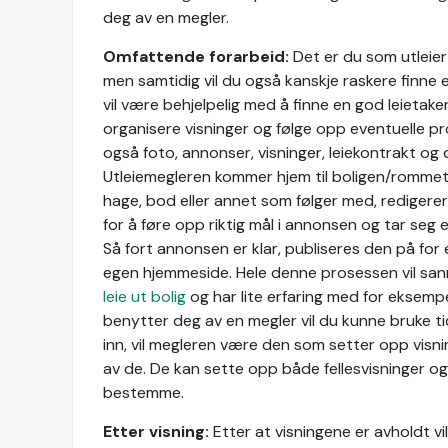
deg av en megler.
Omfattende forarbeid:
Det er du som utleier
men samtidig vil du også kanskje raskere finne e
vil være behjelpelig med å finne en god leietaker
organisere visninger og følge opp eventuelle pr
også foto, annonser, visninger, leiekontrakt o
Utleiemegleren kommer hjem til boligen/rommet/le
hage, bod eller annet som følger med, redigerer
for å føre opp riktig mål i annonsen og tar seg
Så fort annonsen er klar, publiseres den på fo
egen hjemmeside. Hele denne prosessen vil sanns
leie ut bolig
og har lite erfaring med for eksempe
benytter deg av en megler vil du kunne bruke 
inn, vil megleren være den som setter opp visni
av de. De kan sette opp både fellesvisninger og i
bestemme.
Etter visning:
Etter at visningene er avholdt v