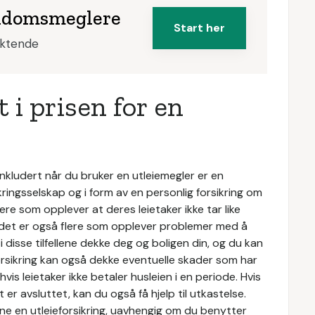
iendomsmeglere
Start her
iktende
 i prisen for en
nkludert når du bruker en utleiemegler er en
kringsselskap og i form av en personlig forsikring om
ere som opplever at deres leietaker ikke tar like
g det er også flere som opplever problemer med å
il i disse tilfellene dekke deg og boligen din, og du kan
forsikring kan også dekke eventuelle skader som har
hvis leietaker ikke betaler husleien i en periode. Hvis
t er avsluttet, kan du også få hjelp til utkastelse.
gne en utleieforsikring, uavhengig om du benytter