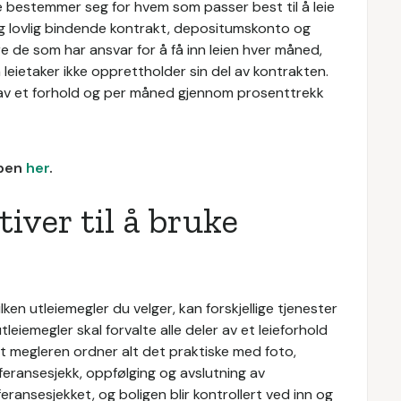
de bestemmer seg for hvem som passer best til å leie
 og lovlig bindende kontrakt, depositumskonto og
være de som har ansvar for å få inn leien hver måned,
leietaker ikke opprettholder sin del av kontrakten.
n av et forhold og per måned gjennom prosenttrekk
bben
her
.
iver til å bruke
ken utleiemegler du velger, kan forskjellige tjenester
utleiemegler skal forvalte alle deler av et leieforhold
i at megleren ordner alt det praktiske med foto,
eferansesjekk, oppfølging og avslutning av
eferansesjekket, og boligen blir kontrollert ved inn og