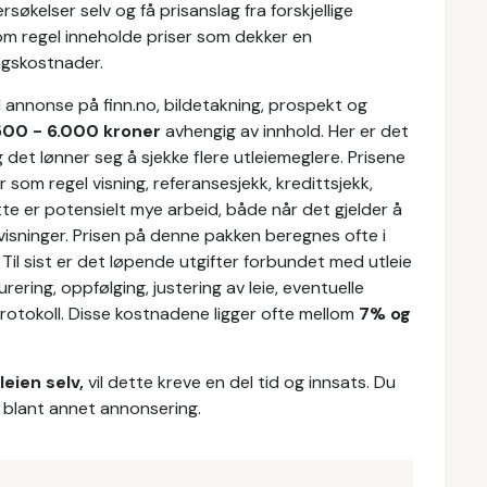
økelser selv og få prisanslag fra forskjellige
som regel inneholde priser som dekker en
ngskostnader.
 annonse på finn.no, bildetakning, prospekt og
500 - 6.000 kroner
avhengig av innhold. Her er det
og det lønner seg å sjekke flere utleiemeglere. Prisene
r som regel visning, referansesjekk, kredittsjekk,
te er potensielt mye arbeid, både når det gjelder å
visninger. Prisen på denne pakken beregnes ofte i
. Til sist er det løpende utgifter forbundet med utleie
rering, oppfølging, justering av leie, eventuelle
protokoll. Disse kostnadene ligger ofte mellom
7% og
leien selv,
vil dette kreve en del tid og innsats. Du
 blant annet annonsering.