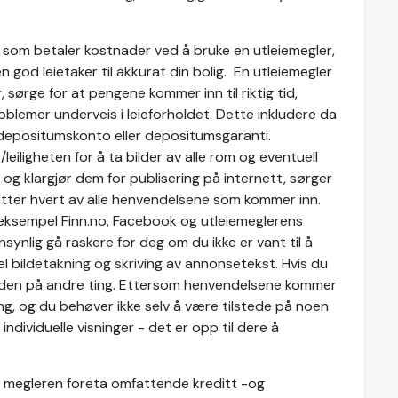
 som betaler kostnader ved å bruke en utleiemegler,
n god leietaker til akkurat din bolig. En utleiemegler
, sørge for at pengene kommer inn til riktig tid,
oblemer underveis i leieforholdet. Dette inkludere da
g depositumskonto eller depositumsgaranti.
iligheten for å ta bilder av alle rom og eventuell
 og klargjør dem for publisering på internett, sørger
 etter hvert av alle henvendelsene som kommer inn.
r eksempel Finn.no, Facebook og utleiemeglerens
ynlig gå raskere for deg om du ikke er vant til å
l bildetakning og skriving av annonsetekst. Hvis du
tiden på andre ting. Ettersom henvendelsene kommer
ng, og du behøver ikke selv å være tilstede på noen
ndividuelle visninger - det er opp til dere å
il megleren foreta omfattende kreditt -og