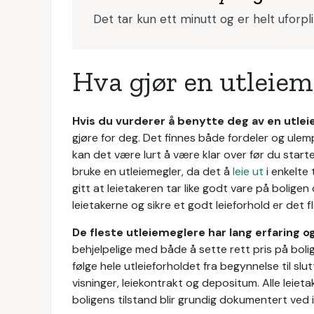
Det tar kun ett minutt og er helt uforpl
Hva gjør en utleiem
Hvis du vurderer å benytte deg av en utle
gjøre for deg. Det finnes både fordeler og ule
kan det være lurt å være klar over før du starte
bruke en utleiemegler, da det å
leie ut
i enkelte 
gitt at leietakeren tar like godt vare på boligen d
leietakerne og sikre et godt leieforhold er det f
De fleste utleiemeglere har lang erfaring o
behjelpelige med både å sette rett pris på bolige
følge hele utleieforholdet fra begynnelse til sl
visninger, leiekontrakt og depositum. Alle leiet
boligens tilstand blir grundig dokumentert ved i