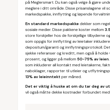
på Meglersmart. Du kan også velge å gjøre unders
meglere i ditt område. Disse prisanslagene vil 
markedspakke, innflytting og løpende forvaltni
En standard markedspakke
dekker som regel
sosiale medier. Disse pakkene koster mellom
3.
store forskjeller hos de forskjellige tilbyderne 
som oppgis for innflytting av leietaker inkludere
depositum/garanti og innflytningsprotokoll. Det
sjekke referanser og kreditt, men også å holde 
prosent, og ligger på mellom
50-75% av leien
som inkluderer all kontakt med leietakerne, faktu
naboklager, rapporter til utleier og utflytnings
13% av leieinntekt
per måned.
Det er viktig å huske at om du tar deg av ut
vil også måtte dekke kostnader forbundet med