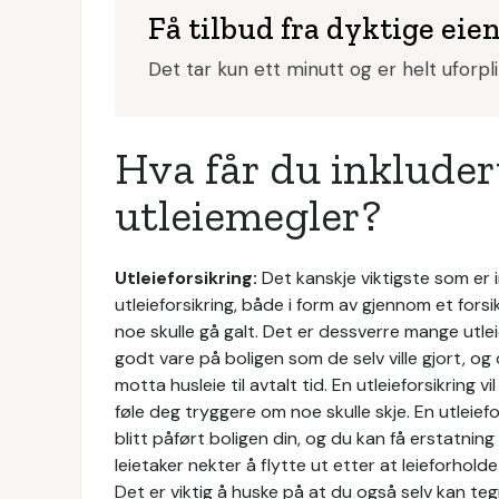
Få tilbud fra dyktige e
Det tar kun ett minutt og er helt uforpl
Hva får du inkludert
utleiemegler?
Utleieforsikring:
Det kanskje viktigste som er i
utleieforsikring, både i form av gjennom et forsi
noe skulle gå galt. Det er dessverre mange utlei
godt vare på boligen som de selv ville gjort, o
motta husleie til avtalt tid. En utleieforsikring v
føle deg tryggere om noe skulle skje. En utleie
blitt påført boligen din, og du kan få erstatning 
leietaker nekter å flytte ut etter at leieforholde
Det er viktig å huske på at du også selv kan te